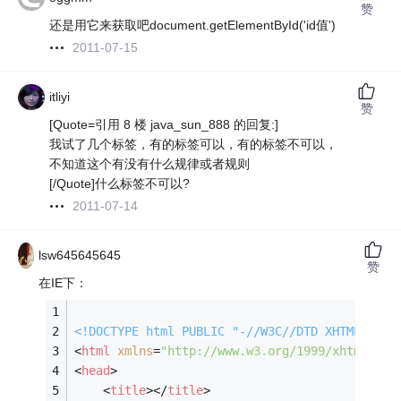
赞
还是用它来获取吧document.getElementById('id值')
2011-07-15
itliyi
赞
[Quote=引用 8 楼 java_sun_888 的回复:]
我试了几个标签，有的标签可以，有的标签不可以，
不知道这个有没有什么规律或者规则
[/Quote]什么标签不可以?
2011-07-14
lsw645645645
赞
在IE下：
<!DOCTYPE 
html
PUBLIC
"-//W3C//DTD XHTML 1.0 
<
html
xmlns
=
"http://www.w3.org/1999/xhtml"
>
<
head
>
<
title
>
</
title
>