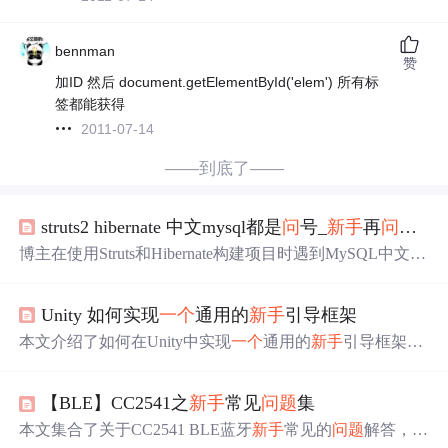
bennman
赞
加ID 然后 document.getElementById('elem') 所有标
签都能获得
2011-07-14
——到底了——
struts2 hibernate 中文mysql都是
问
号_
新手
再
问
一个
博主在使用Struts和Hibernate构建项目时遇到MySQL中文显
示乱码的
问
题
。尝试了多种解决方案，包括在Hibernate配
置文件中设置字符集，修改MySQL表的字符集，以及在S
Unity 如何实现
一个
通用的
新手
引导框架
QL语句中添加' SET NAMES gbk '等，但
问
题
依然存在。
一些网友建议使用UTF8编码，但博主在调整后仍然遇到输
本文介绍了如何在Unity中实现
一个
通用的
新手
引导框架，
入中文的
问
题
。讨论中提供了查看和修改MySQL客户端编
包括
新手
引导配置表、遮罩功能、箭头动画、引导文本和
码方式的建议，但似乎没有完全解决
问
题
。
条件触发。通过配置表和条件触发，实现灵活的引导系
【BLE】CC2541之
新手
常见
问
题
集
统，降低项目开发成本。文章详细讲解了遮罩的shader、C
#和Image图片实现方法，以及UIGuideView、GuideMask和
本文集合了关于CC2541 BLE蓝牙
新手
常见的
问
题
解答，包
GuideDialog的代码实现。