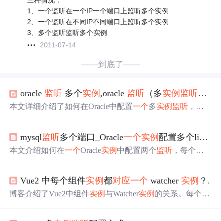
三种情况：
1、一个监听在一个IP一个端口上监听多个实例
2、一个监听在不同IP不同端口上监听多个实例
3、多个监听监听多个实例
2011-07-14
——到底了——
oracle
监听
多个
实例
,oracle
监听
（多
实例
监听
配置
本文详细介绍了如何在Oracle中配置
一个
多
实例
监听
，包
括在
一个
IP上
监听
多个
实例
的不同端口，以及多个
监听
对
应
不同
实例
的情况。通过修改listener.ora和tnsnames.ora文
mysql
监听
多个端口_Oracle
一个
实例
配置多个listener或多个端口
件，并提供具体操作步骤。
本文介绍如何在
一个
Oracle
实例
中配置两个
监听
，每个
监
听
对应
不同的端口，并提供了具体的listener.ora文件配置示
例及启动
监听
器的步骤。
Vue2 中每个组件
实例
都
对应
一个
watcher
实例
？.
博客介绍了Vue2中组件
实例
与Watcher
实例
的关系。每个组
件
实例
对应
一个
渲染Watcher
实例
，用于
监听
响应式数据变
化并更新视图。此外，还能通过属性创建额外Watcher
实例