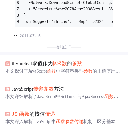
  ENetwork.DownloadScript(GlobalConfig.Api3Ur
  + "&eye=true&ew=2078&eh=2038&e=utf-8&z=1&v=
}
funESuggest('zh-chs', 'EMap', 52321, -5696);
2011-07-15
——到底了——
thymeleaf取值作为
js
函数
的
参数
本文探讨了JavaScript
函数
中字符串类型
参数
的正确使用方
法。通过两个实例对比，解释了如何避免因字符串
参数
引
起的页面500错误。
JavaScript
传递
参数
方法
本文详细解析了JavaScript中SetTimer与AjaxSuccess
函数
如
何
传递
参数
，并展示了具体的应用实例，包括使用SetTimer
设置滚动监听及AjaxSuccess处理异步请求成功后的逻辑。
JS
函数
的按值
传递
本文深入解析JavaScript中
函数
参数
传递
机制，区分基本数
据类型与引用类型的
传递
差异，通过实例展示不同情况下