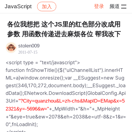
JavaScript
登录
频道
加入
帖子详情
社区
JavaScript
各位我想把 这个JS里的红色部分改成用
参数 用函数传递进去麻烦各位 帮我改下
stolen009
2011-07-15
<script type = "text/javascript">
function fnShowTitle(){$("ulChannellList").innerHT
ML=a}window.onresize();var __ESuggest=new Sug
gest(346,170,272,document.body);__ESuggest._loa
dData();ENetwork.DownloadScript(GlobalConfig.Api
3Url+
"?City=quanzhou&L=zh-chs&MapID=EMap&x=5
+_MpWidth+"&h="+_MpHeight
2321&y=-5696&w="
+"&eye=true&ew=2078&eh=2038&e=utf-8&z=1&v=
0",fnLoadInit);
</script>