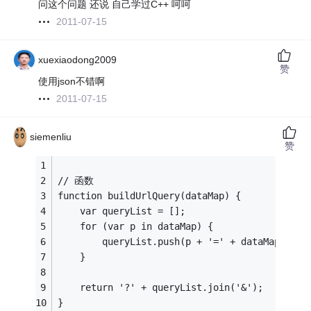
问这个问题 还说 自己学过C++ 呵呵
2011-07-15
xuexiaodong2009
赞
使用json不错啊
2011-07-15
siemenliu
赞
// 函数
function buildUrlQuery(dataMap) {
	var queryList = [];
	for (var p in dataMap) {
		queryList.push(p + '=' + dataMap[p]);
	}
	return '?' + queryList.join('&');
}