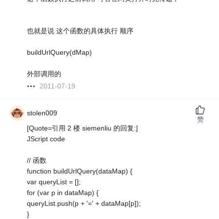
也就是说 这个函数的具体执行 顺序
buildUrlQuery(dMap)
外部调用的
2011-07-19
stolen009
赞
[Quote=引用 2 楼 siemenliu 的回复:]
JScript code
// 函数
function buildUrlQuery(dataMap) {
var queryList = [];
for (var p in dataMap) {
queryList.push(p + '=' + dataMap[p]);
}