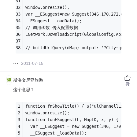
window.onresize();
var __ESuggest=new Suggest(346,170,272,docume
__ESuggest._loadData();
// 调用函数 传入配置数据
ENetwork.DownloadScript(GlobalConfig.Api3Url 
// buildUrlQuery(dMap) output: '?City=quanzho
2011-07-15
斯洛文尼亚旅游
赞
这个意思？
function fnShowTitle() { $("ulChannellList").
window.onresize();
function funESuggest(L, MapID, x, y) {
  var __ESuggest = new Suggest(346, 170, 272,
  __ESuggest._loadData();