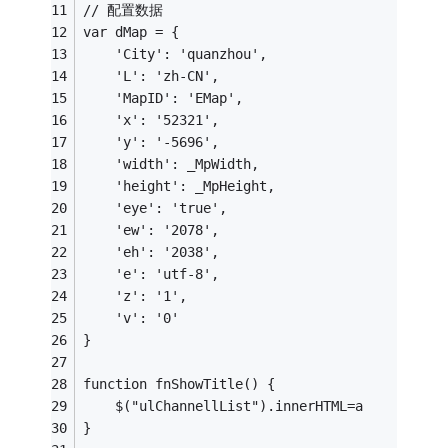
// 配置数据
var dMap = {
	'City': 'quanzhou',
	'L': 'zh-CN',
	'MapID': 'EMap',
	'x': '52321',
	'y': '-5696',
	'width': _MpWidth,
	'height': _MpHeight,
	'eye': 'true',
	'ew': '2078',
	'eh': '2038',
	'e': 'utf-8',
	'z': '1',
	'v': '0'
}
function fnShowTitle() {
	$("ulChannellList").innerHTML=a
}