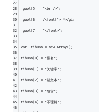
 guol[5] = "<br />";
 guol[6] = /<font[^>]*>/gi;
 guol[7] = "</font>";
var  tihuan = new Array();
tihuan[0] = "排名";
tihuan[1] = "关键字";
tihuan[2] = "锚文本";
tihuan[3] = "包含";
tihuan[4] = "不理解";