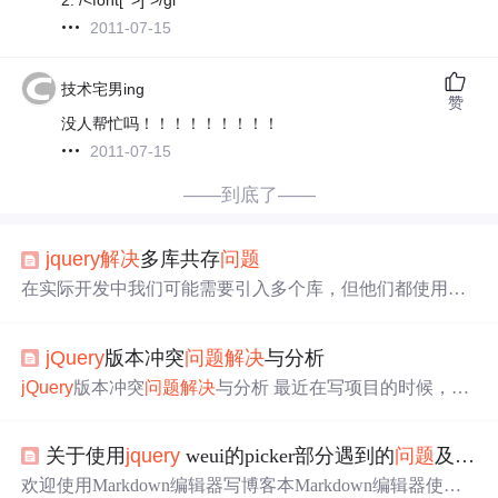
2011-07-15
技术宅男ing
赞
没人帮忙吗！！！！！！！！！
2011-07-15
——到底了——
jquery
解决
多库共存
问题
在实际开发中我们可能需要引入多个库，但他们都使用了
$，这个时候就会出现冲突，
解决
办法让某些库放弃$的使
用
解决
办法 1.通过.noConflict()释放jq对$的控制 2.直接使用
jQuery
版本冲突
问题
解决
与分析
Jquery
代替$ 如下模拟$冲突
问题
var $ = 123; $(function(){
$('button').click(function(){ console.log('test') }) })...
jQuery
版本冲突
问题
解决
与分析 最近在写项目的时候，在
网上搜索了一个时间选择器的插件，想要添加到原先的项
目中，但是在调试的过程中，却出现时间选择器若是能使
关于使用
jquery
weui的picker部分遇到的
问题
及
解决
用，则我的其他比如导航栏的特效就不能使用，若导航栏
能够使用，则时间选择器就无法使用了，两者出现了冲
欢迎使用Markdown编辑器写博客本Markdown编辑器使用St