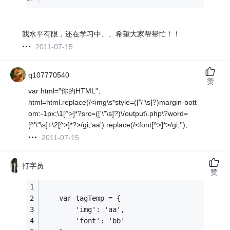
我水平有限，还在学习中、、希望大家帮帮忙！！
2011-07-15
q107770540
赞
var html="你的HTML";
html=html.replace(/<img\s*style=(['\"\s]?)margin-bott
om:-1px;\1[^>]*?src=(['\"\s]?)\/output\.php\?word=
[^'\"\s]+\2[^>]*?>/gi,'aa').replace(/<font[^>]*>/gi,'');
2011-07-15
打字员
赞
	var tagTemp = {
		'img': 'aa',
		'font': 'bb'