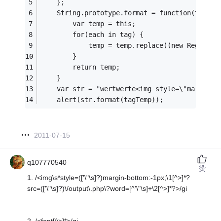
	};
	String.prototype.format = function(tag) {
		var temp = this;
		for(each in tag) {
			temp = temp.replace((new RegExp
		}
		return temp;
	}
	var str = "wertwerte<img style=\"margin-
	alert(str.format(tagTemp));
2011-07-15
q107770540
赞
1. /<img\s*style=(['\"\s]?)margin-bottom:-1px;\1[^>]*?
src=(['\"\s]?)\/output\.php\?word=[^'\"\s]+\2[^>]*?>/gi
2. /<font[^>]*>/gi