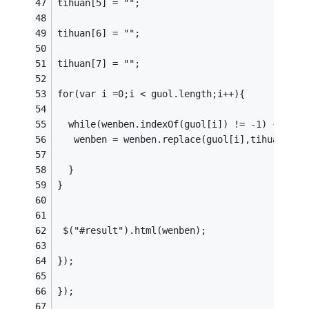
tihuan[5] = "";
tihuan[6] = "";
tihuan[7] = "";
for(var i =0;i < guol.length;i++){
  while(wenben.indexOf(guol[i]) != -1) {
   wenben = wenben.replace(guol[i],tihuan[i])
  }
}
 $("#result").html(wenben);
});
});