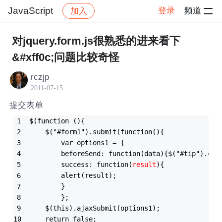
JavaScript
登录
频道
加入
帖子详情
社区
JavaScript
对jquery.form.js很熟悉的进来看下
&#xff0c;问题比较奇怪
rczjp
2011-07-15
提交表单
$(function (){
	$("#form1").submit(function(){
		var options1 = {
		beforeSend: function(data){$("#tip").css
		success: function(
result
){
		alert(result);
		}
		};
	$(this).ajaxSubmit(options1);
	return false;