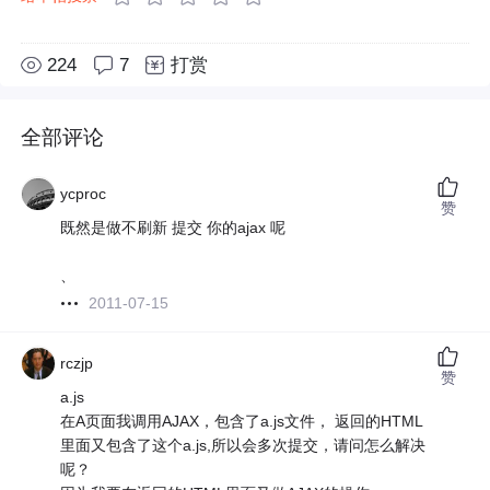
224
7
打赏
全部评论
ycproc
赞
既然是做不刷新 提交 你的ajax 呢
、
2011-07-15
rczjp
赞
a.js
在A页面我调用AJAX，包含了a.js文件， 返回的HTML
里面又包含了这个a.js,所以会多次提交，请问怎么解决
呢？