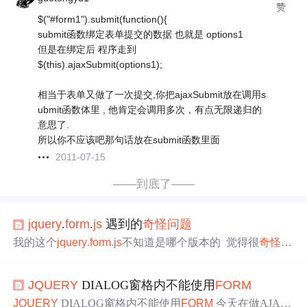
赞
$("#form1").submit(function(){
submit函数绑定表单提交的数据 也就是 options1
但是在绑定后 程序走到
$(this).ajaxSubmit(options1);
相当于表单又做了一次提交,你把ajaxSubmit放在调用s
ubmit函数体里 , 他肯定会调用多次，有点无限递归的
意思了.
所以你不应该吧那句话放在submit函数里面
2011-07-15
——到底了——
jquery
.
form
.
js
遇到的
奇怪
问题
我的这个
jquery
.
form
.
js
不知道是哪个版本的 觉得很
奇怪
,
以前用的好好的,
js
没改过 用Firefox测试正常通过，IE提示
缺少对象 利用IE开发者工具测试了下发现代码行数512行
JQUERY
DIALOG窗格内不能使用
FORM
报错 var v = $.browser.msie && !(op.attributes['value'].specifie
d) ? op.text : op.value; 看来这句代码挡住了:
JQUERY
DIALOG窗格内不能使用
FORM
今天在做AJAX