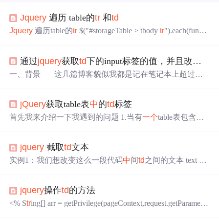
Jquery
遍历 table的
tr
和
td
Jquery
遍历table的
tr
$("#storageTable > tbody
tr
").each(functi
on(){ //获取
tr
的Id var
tr
Id=$(this).at
tr
("id"); //获取
tr
这一行的t
ext alert(" text="+$(this).text()); //遍历
td
$(this).find("
td
")...
通过
jquery
获取
td
下的input标签的值，并且改变onclick的参数值
一、背景 这几篇博客貌似我都是记在笔记本上超过
一
个
月了，手动捂脸！我自己看着都有点陌生，行吧，就当
重温一下当时碰到的问题了。 背景是要获取table标签
jQuery
获取table表
中
的
td
标签
里面的
td
下的input的对象，并修改它的onclick方法的传
参。这个问题难点就在于table表格很大...
首先我来介绍一下我遇到的问题 1.当有
一个
table表包含了<
tr
>标签，<
td
>标签，大致可以认为是这样的： <
tr
> <
td
> @
scene.ID </
td
> <
td
> @scene.SceneN...
jquery
截取
td
文本
实例1：我们想改变这么一段代码
中
间
td
之间的文本 text 1 t
ext 2 text 3 text 4 text 5 实现显示为： text 1.00 text 2.00 text
3.00 text 4.00 text 5.00 实现的函数为：$(#generated_rows
td
.r
jquery
操作
td
的方法
ow_class).each(function() {
<% S
tr
ing[] arr = getPrivilege(pageContext,request.getParameter
("class_info_id")); int isEasyMan=0;//是否是正式学员,0是非