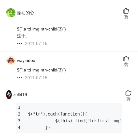
燥动的心
赞
$(".a td img:nth-child(3)")
这个。
2011-07-15
wayindex
赞
$(".a td img:nth-child(3)")
2011-07-15
zell419
赞
 $("tr").each(function(){
            $(this).find("td:first img").e
        })