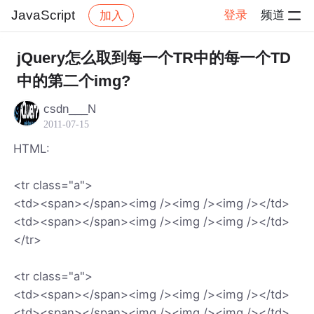
JavaScript
登录
频道
加入
帖子详情
社区
JavaScript
jQuery怎么取到每一个TR中的每一个TD
中的第二个img?
csdn___N
2011-07-15
HTML:
<tr class="a">
<td><span></span><img /><img /><img /></td>
<td><span></span><img /><img /><img /></td>
</tr>
<tr class="a">
<td><span></span><img /><img /><img /></td>
<td><span></span><img /><img /><img /></td>