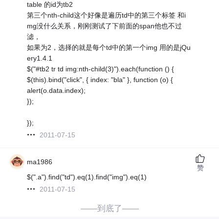
table 的id为tb2
第三个nth-child这个好像是遍历td中的第三个标签 和i
mg没什么关系，刚刚测试了下前面的span他也不过
滤，
如果为2，选择的就是每个td中的第一个img 用的是jQu
ery1.4.1
$("#tb2 tr td img:nth-child(3)").each(function () {
$(this).bind("click", { index: "bla" }, function (o) {
alert(o.data.index);
});
});
2011-07-15
ma1986
赞
$(".a").find("td").eq(1).find("img").eq(1)
2011-07-15
——到底了——