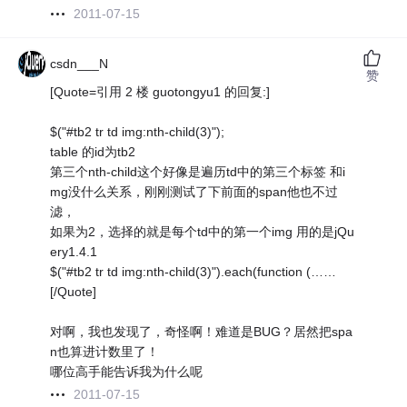
2011-07-15
csdn___N
赞
[Quote=引用 2 楼 guotongyu1 的回复:]
$("#tb2 tr td img:nth-child(3)");
table 的id为tb2
第三个nth-child这个好像是遍历td中的第三个标签 和i
mg没什么关系，刚刚测试了下前面的span他也不过
滤，
如果为2，选择的就是每个td中的第一个img 用的是jQu
ery1.4.1
$("#tb2 tr td img:nth-child(3)").each(function (……
[/Quote]
对啊，我也发现了，奇怪啊！难道是BUG？居然把spa
n也算进计数里了！
哪位高手能告诉我为什么呢
2011-07-15