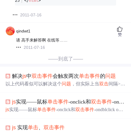
</
html
>
2011-07-16
qindwt1
赞
请 高手来解答啊 在线等……
2011-07-16
——到底了——
解决
js
中
双击
事件
会触发两次
单击
事件
的
问题
以上代码看似可以解决这个
问题
，但实际上当
双击
间隔>30
0ms&&<500ms时，还是额外会触发一次
单击
事件
。如果将
上述代码中的300改为500，那么
单击
事件
的延迟过高（想
js
实现——鼠标
单击
事件
-onclick和
双击
事件
-ondblclick
要触发
单击
事件
，要等到点击后500ms才会执行，用户体
验太差了）。通过以上代码，就可以定义在规定计时器时
js
实现——鼠标
单击
事件
-onclick和
双击
事件
-ondblclick oncli
间内（200ms）
单击
次数，如果只有一次那就是
单击
事件
ck：
单击
ondblclick：
双击
代码 <!DOCTYPE html> <html la
，超过1次就按照
双击
事件
处理。"触发了
双击
击
事件
,e
ng="en"> <head> <meta charset="UTF-8"> <meta http-equiv
=""触发了
双击
击
事件
,e=""触发了
双击
击
事件
,e=""触发了
js
实现
单击
、
双击
事件
="X-UA-Compatible" content="IE=edge"> <meta name="view