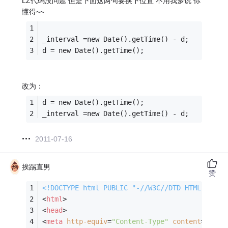
LZ代码没问题 但是下面这两句要换下位置 不用我多说 你
懂得~~
_interval =new Date().getTime() - d;
d = new Date().getTime();
改为：
d = new Date().getTime();
_interval =new Date().getTime() - d;
2011-07-16
挨踢直男
赞
<!DOCTYPE 
html
PUBLIC
"-//W3C//DTD HTML 4.01 
<
html
>
<
head
>
<
meta
http-equiv
=
"Content-Type"
content
=
"text