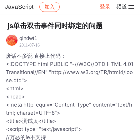
JavaScript
登录
频道
加入
帖子详情
社区
JavaScript
js单击双击事件同时绑定的问题
qindwt1
2011-07-16
废话不多说 直接上代码：
<!DOCTYPE html PUBLIC "-//W3C//DTD HTML 4.01
Transitional//EN" "http://www.w3.org/TR/html4/loo
se.dtd">
<html>
<head>
<meta http-equiv="Content-Type" content="text/h
tml; charset=UTF-8">
<title>测试页</title>
<script type="text/javascript">
//万恶的ie不支持