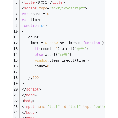
<
title
>
测试页
</
title
>
<
script
type
=
"text/javascript"
>
var
 count = 
0
var
 timer 
function
c
(
)
{
   count ++;
   timer = 
window
.setTimeout(
function
(
)
{
if
(count==
1
) alert(
"单击"
)
else
 alert(
"双击"
)
window
.clearTimeout(timer)
      count=
0
   },
500
)
}
</
script
>
</
head
>
<
body
>
<
input
name
=
"test"
id
=
"test"
type
=
"button"
on
</
body
>