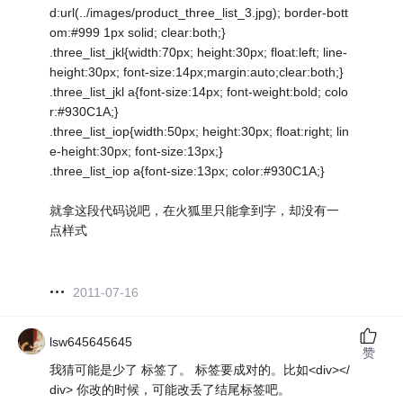
d:url(../images/product_three_list_3.jpg); border-bott
om:#999 1px solid; clear:both;}
.three_list_jkl{width:70px; height:30px; float:left; line-
height:30px; font-size:14px;margin:auto;clear:both;}
.three_list_jkl a{font-size:14px; font-weight:bold; colo
r:#930C1A;}
.three_list_iop{width:50px; height:30px; float:right; lin
e-height:30px; font-size:13px;}
.three_list_iop a{font-size:13px; color:#930C1A;}
就拿这段代码说吧，在火狐里只能拿到字，却没有一
点样式
2011-07-16
lsw645645645
赞
我猜可能是少了 标签了。 标签要成对的。比如<div></
div> 你改的时候，可能改丢了结尾标签吧。