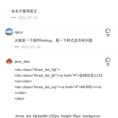
命名尽量用英文，
2011-07-16
njkzc
赞
火狐装一下插件firebug，看一下样式是否有问题
2011-07-16
java_dao
赞
<div class="three_list_hjk">
<div class="three_list_jkl"><a href="#">促销信息1133
</a></div>
<div class="three_list_iop"><a href="#">MORE>></a
></div>
</div>
.three_list_hjk{width:192px; height:30px; backgroun