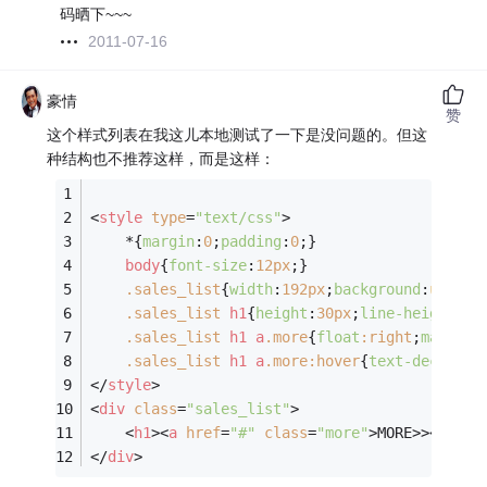
码晒下~~~
2011-07-16
豪情
赞
这个样式列表在我这儿本地测试了一下是没问题的。但这
种结构也不推荐这样，而是这样：
<
style
type
=
"text/css"
>
	*{
margin
:
0
;
padding
:
0
;}
body
{
font-size
:
12px
;}
.sales_list
{
width
:
192px
;
background
:
url
(
..
.sales_list
h1
{
height
:
30px
;
line-height
:
30
.sales_list
h1
a
.more
{
float
:right
;
margin-
.sales_list
h1
a
.more
:hover
{
text-decorati
</
style
>
<
div
class
=
"sales_list"
>
<
h1
>
<
a
href
=
"#"
class
=
"more"
>
MORE>>
</
a
>
促
</
div
>