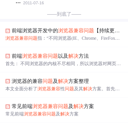
2011-07-16
——到底了——
前端浏览器开发中的
浏览器兼容
问题
【持续更新】
浏览器兼容
问题
指：“不同浏览器(IE、Chrome、FireFox、S
afari、Edge)对同一种CSS样式或同一段JS代码的解析和渲
染会有所不同”，从而用户在不同浏览器环境下的访问呈现
前端
浏览器兼容
问题
以及
解决
方法
的页面效果不一致。
浏览器兼容
问题
分为：“CSS兼容
问题
”、“JavaScript兼容
问题
造成
浏览器兼容
问题
的根本原因
首先： 不同浏览器的内核不尽相同，所以浏览器对网页的
是：“不同浏览器使用的内核不同”，不过随着时代的发展
解析也有所差异。 浏览器的内核主要分为两种： 一、 渲
Webkit内核逐渐统一市场，
浏览器兼容
问题
也越来越少。
染引擎二、JS引擎。 所以浏览器的兼容
问题
一般是 css兼
浏览器内核IETridentChromeBlinkFirefoxGecko。
浏览器的兼容
问题
及
解决
方案整理
容
问题
，js兼容
问题
。 二、浏览器的渲染内核 浏览器 内核
（渲染引擎） Chrome谷歌 之前Webkit，已改Blink内核 Fire
本文全面分析了
浏览器兼容
性
问题
及其
解决
方案。首先介
Fox火狐 Gecko Safari苹果 Webkit IE Trident Opera欧朋 现已
绍了五大主流浏览器（IE、Firefox、Safari、Chrome、Oper
改用Google Chrome的Bli..
a）及其四大内核（Trident、Gecko、Webkit、Blink），指
常见前端
浏览器兼容
问题
及
解决
方案
出不同内核导致兼容性差异的根本原因。接着从JavaScript
和CSS两个维度详细列举了20余种常见兼容性
问题
，如事
常见前端
浏览器兼容
问题
及
解决
方案
件监听、DOM操作、样式渲染等，并提供了对应的
解决
方
案。文章还提出了处理兼容性
问题
的思路框架，包括渐进