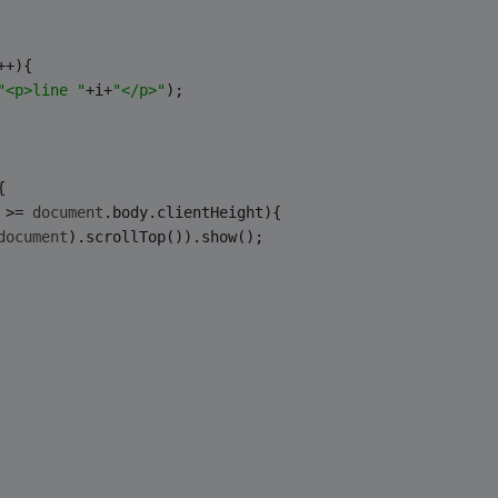
           
++){
"<p>line "
+i+
"</p>"
);
{ 
 >= 
document
.body.clientHeight){
document
).scrollTop()).show();