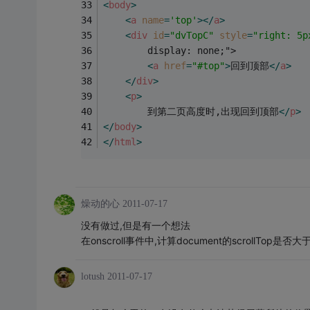
<
body
>
<
a
name
=
'top'
>
</
a
>
<
div
id
=
"dvTopC"
style
=
"right: 5p
        display: none;">
<
a
href
=
"#top"
>
回到顶部
</
a
>
</
div
>
<
p
>
        到第二页高度时,出现回到顶部
</
p
>
</
body
>
</
html
>
燥动的心
2011-07-17
没有做过,但是有一个想法
在onscroll事件中,计算document的scrollT
lotush
2011-07-17