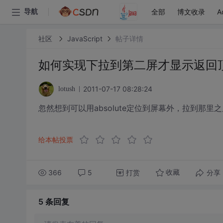
全部
博文收录
A
导航
社区
JavaScript
帖子详情
如何实现下拉到第二屏才显示返回
2011-07-17 08:28:24
lotush
忽然想到可以用absolute定位到屏幕外，拉到那里之后
给本帖投票
366
5
打赏
分享
收藏
5 条
回复