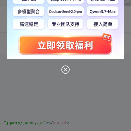
发表回
c
=
"jquery/jquery.js"
>
</
script
>