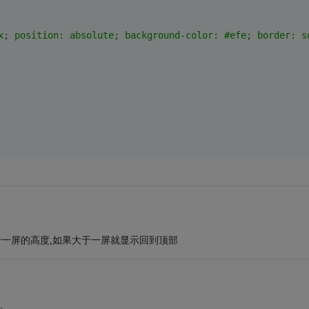
x; position: absolute; background-color: #efe; border: s
op是否大于一屏的高度,如果大于一屏就显示回到顶部