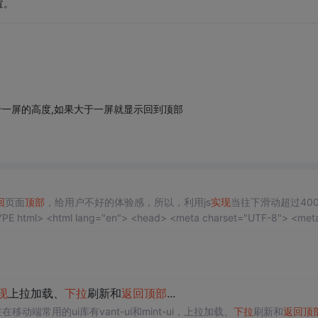
置。
op是否大于一屏的高度,如果大于一屏就显示回到顶部
回
页面
顶部
，给用户不好的体验感，所以，利用js
实现
当往下滑动超过40
现
上拉加载、
下拉
刷新和
返回
顶部
...
在在移动端常用的ui库有vant-ui和mint-ui，上拉加载、
下拉
刷新和
返回
顶