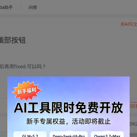
da助手
问答
用AI写
顶部按钮
再用fixed.可以吗？
转发到动态
举报
写回
切换为时间