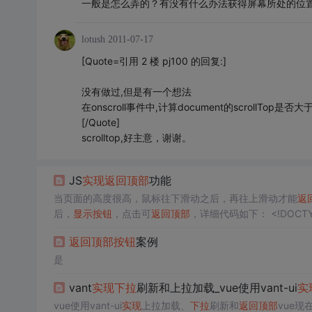
一般是怎么弄的？有没有什么办法获得屏幕所处的位
lotush
2011-07-17
[Quote=引用 2 楼 pj100 的回复:]
没有做过,但是有一个想法
在onscroll事件中,计算document的scrollT
[/Quote]
scrolltop,好主意，谢谢。
JS
实现
返回
顶部
功能
当页面的高度很高，鼠标往下滑动之后，再往上滑动才能
返
后，
显示
按钮
，点击可
返回
顶部
，详细代码如下： <!DOCTYPE html> <html lang="en"> <head> <meta charset="UTF-8"> <meta htt
p-equiv="X-UA-Compatible" content="IE=edge"> <meta
返回
顶部
按钮
案例
是
vant
实现
下拉
刷新和上拉加载_vue使用vant-ui
实
vue使用vant-ui
实现
上拉加载、
下拉
刷新和
返回
顶部
vue现