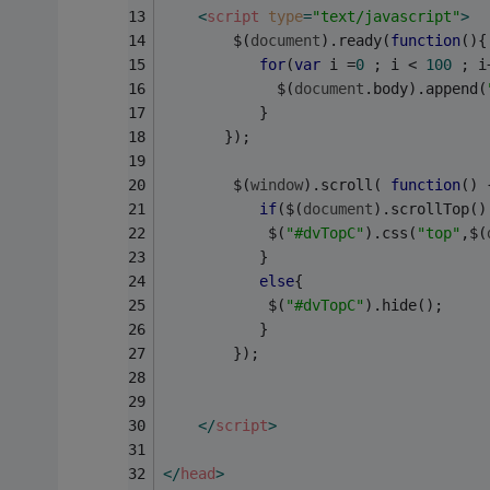
<
script
type
=
"text/javascript"
>
        $(
document
).ready(
function
(
)
{
for
(
var
 i =
0
 ; i < 
100
 ; i
             $(
document
.body).append(
           }           
       });
        $(
window
).scroll( 
function
(
) 
if
($(
document
).scrollTop()
            $(
"#dvTopC"
).css(
"top"
,$(
           }
else
{
            $(
"#dvTopC"
).hide();
           }
        });   
</
script
>
</
head
>