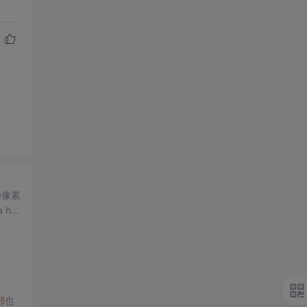
0像素
部
也