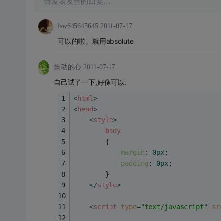
请发表友善的回复…
lsw645645645
2011-07-17
可以的啦。就用absolute
燥动的心
2011-07-17
自己试了一下,好像可以.
<
html
>
<
head
>
<
style
>
body
        {
margin
: 
0px
;
padding
: 
0px
;
        }
</
style
>
<
script
type
=
"text/javascript"
sr