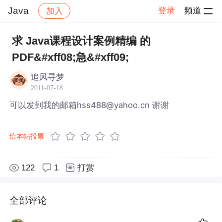
Java
登录
频道
加入
帖子详情
社区
Java
求 Java课程设计案例精编 的
PDF&#xff08;急&#xff09;
追风寻梦
2011-07-18
可以发到我的邮箱hss488@yahoo.cn 谢谢
给本帖投票
122
1
打赏
全部评论