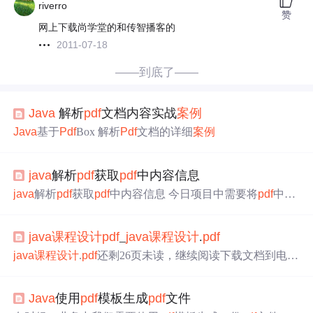
riverro
赞
网上下载尚学堂的和传智播客的
2011-07-18
——到底了——
Java
解析
pdf
文档内容实战
案例
Java
基于
Pdf
Box 解析
Pdf
文档的详细
案例
java
解析
pdf
获取
pdf
中内容信息
java
解析
pdf
获取
pdf
中内容信息 今日项目中需要将
pdf
中的
数据获取到进行校验数据，于是前往百度翻来覆去找到以
下几种办法，做个笔记,方便日后查询。 1 使用开源组织提
java
课程设计
pdf
_
java
课程设计
.
pdf
供的开源框架
pdf
box api ； https://
pdf
box.apache.org/ 特点:
免费，功能强大，解析中文或许会存在乱码，格式有点
java
课程设计
.
pdf
还剩26页未读，继续阅读下载文档到电
乱，没有国产解析的那么美化。 可以按照指定的模板，对
脑，马上远离加班熬夜！亲，很抱歉，此页已超出免费预
pdf
进行修改添加删除...
览范围啦！如果喜欢就下载吧，价低环保！内容要点：I
课
Java
使用
pdf
模板生成
pdf
文件
程设计
报告课程名称 JAV
课程设计
课题名称 数据库通用查