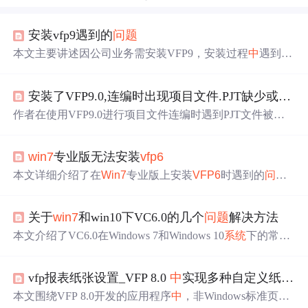
安装vfp9遇到的
问题
本文主要讲述因公司业务需安装VFP9，安装过程
中
遇到诸
多
问题
。如安装第一个选项时Setup Runtime Files不能安
装；第二个选项遇到vs_setup.msi找不到、需序列号等
问题
安装了VFP9.0,连编时出现项目文件.PJT缺少或无效而无法连编
；第三个选项下载补丁有
问题
；
win7
系统
还需安装MSXM
L 4.0。文
中
给出了相应解决办法和资源下载链接。
作者在使用VFP9.0进行项目文件连编时遇到PJT文件被标
记为无效的
问题
，而在
VFP6
.0下则一切正常。此外，在
Wi
n7
系统
中
还遇到了查询记录无法正确定位的情况，但在XP
win7
专业版无法安装
vfp6
系统
中
该
问题
并不存在。
本文详细介绍了在
Win7
专业版上安装
VFP6
时遇到的
问题
及解决办法，包括兼容性
问题
的排查和运行库的正确拷贝
路径。
关于
win7
和win10下VC6.0的几个
问题
解决方法
本文介绍了VC6.0在Windows 7和Windows 10
系统
下的常见
问题
及解决方法，包括安装失败、SP6补丁应用、编译卡
死、文件无法打开、PDB路径错误以及调试崩溃等
问题
。
vfp报表纸张设置_VFP 8.0
中
实现多种自定义纸张格式的报表打印(转贴)
重点提供了DLL替换、注册表配置和兼容性设置等技术手
段，适用于MFC开发环境的搭建与维护。
本文围绕VFP 8.0开发的应用程序
中
，非Windows标准页面