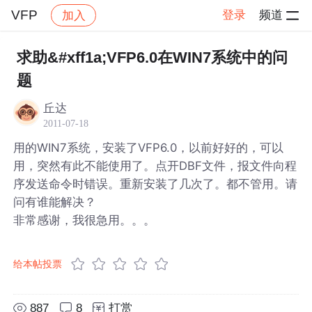
VFP
登录
频道
加入
帖子详情
社区
VFP
求助&#xff1a;VFP6.0在WIN7系统中的问
题
丘达
2011-07-18
用的WIN7系统，安装了VFP6.0，以前好好的，可以
用，突然有此不能使用了。点开DBF文件，报文件向程
序发送命令时错误。重新安装了几次了。都不管用。请
问有谁能解决？
非常感谢，我很急用。。。
给本帖投票
887
8
打赏