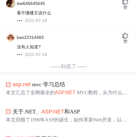
lsw645645645
赞
看不懂楼主说什么
2011-07-18
bao22314483
赞
沒有人知道?
2011-07-18
——到底了——
asp.net
mvc 学习总结
本文汇总了全网最全的
ASP.NET
MVC教程，从为什么学
习MVC、MVC框架介绍到如何使用MVC进行开发，涵盖
一系列教程、文章、实战案例和资源，适合初学者和进阶
关于.NET、
ASP.NET
和ASP
者系统学习。
本文回顾了1996年ASP的诞生，如何革新Web开发，以及
后续的
ASP.NET
版本升级，从1.0到.NET Framework和
AS
P.NET
MVC，强调了.NET平台对动态网页的强大支持和