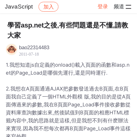
JavaScript
登录
频道
加入
帖子详情
社区
JavaScript
學習asp.net之後,有些問題還是不懂,請教
大家
bao22314483
2011-07-18
1.我想知道js自定義的onload()載入頁面的函數和asp.n
et的Page_Load是哪個先運行,還是同時運行.
2.我想在A頁面通過AJAX把參數發送過去B頁面,在B頁
面我自己定義了一個HTML外觀模 版,我的目的是從A頁
面傳過來的參數,我在B頁面Page_Load事件接收參數從
資料庫查詢數據出來,然後賦值到B頁面的相應HTML標
籤內容中,我的思路就是這樣,但是我想不到有什麽辦法
來實現.因為我不想每次都再B頁面Page_Load事件這樣
來寫外觀