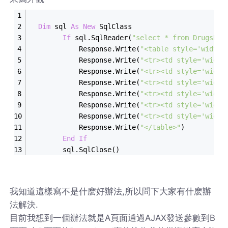
Dim
 sql 
As
New
 SqlClass
If
 sql.SqlReader(
"select * from DrugsDet
            Response.Write(
"<table style='width:
            Response.Write(
"<tr><td style='widt
            Response.Write(
"<tr><td style='widt
            Response.Write(
"<tr><td style='width
            Response.Write(
"<tr><td style='widt
            Response.Write(
"<tr><td style='widt
            Response.Write(
"<tr><td style='width
            Response.Write(
"</table>"
)
End
If
        sql.SqlClose()
我知道這樣寫不是什麽好辦法,所以問下大家有什麽辦
法解決.
目前我想到一個辦法就是A頁面通過AJAX發送參數到B