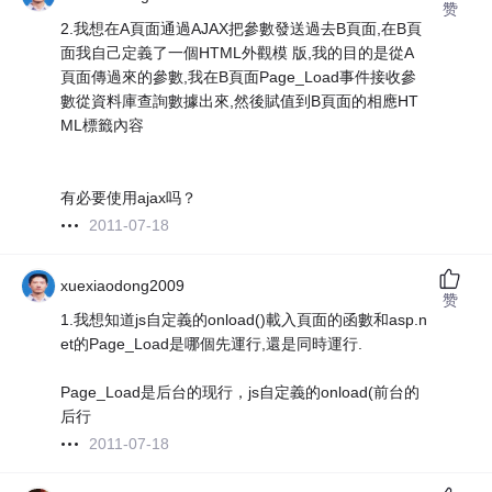
赞
2.我想在A頁面通過AJAX把參數發送過去B頁面,在B頁
面我自己定義了一個HTML外觀模 版,我的目的是從A
頁面傳過來的參數,我在B頁面Page_Load事件接收參
數從資料庫查詢數據出來,然後賦值到B頁面的相應HT
ML標籤內容
有必要使用ajax吗？
2011-07-18
xuexiaodong2009
赞
1.我想知道js自定義的onload()載入頁面的函數和asp.n
et的Page_Load是哪個先運行,還是同時運行.
Page_Load是后台的现行，js自定義的onload(前台的
后行
2011-07-18