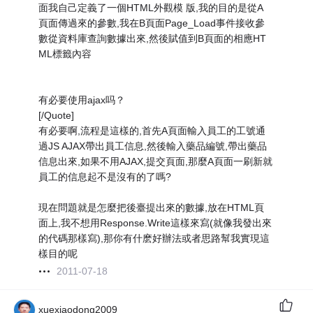
面我自己定義了一個HTML外觀模 版,我的目的是從A
頁面傳過來的參數,我在B頁面Page_Load事件接收參
數從資料庫查詢數據出來,然後賦值到B頁面的相應HT
ML標籤內容
有必要使用ajax吗？
[/Quote]
有必要啊,流程是這樣的,首先A頁面輸入員工的工號通
過JS AJAX帶出員工信息,然後輸入藥品編號,帶出藥品
信息出來,如果不用AJAX,提交頁面,那麼A頁面一刷新就
員工的信息起不是沒有的了嗎?
現在問題就是怎麼把後臺提出來的數據,放在HTML頁
面上,我不想用Response.Write這樣來寫(就像我發出來
的代碼那樣寫),那你有什麽好辦法或者思路幫我實現這
樣目的呢
2011-07-18
xuexiaodong2009