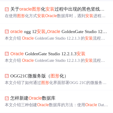
关于
oracle
图形
化
安装
过程中出现的黑色竖线的处理办法
在使用
图形
化方式
安装
Oracle
数据库时，遇到
安装
进程停
滞于一道无法操作的竖线问题。通过指定JRE路径，成功
绕过该问题，实现顺利
安装
。
oracle
ogg 12
安装
,
Oracle
GoldenGate Studio 12.2.1.3
本文介绍
Oracle
GoldenGate Studio 12.2.1.3 的
安装
流程，
包括 JDK 的
安装
及版本验证、OGG Studio 的解压与
安装
步骤等关键信息。
Oracle
GoldenGate Studio 12.2.1.3
安装
本文介绍
Oracle
GoldenGate Studio 12.2.1.3 的
安装
流程，
包括 JDK 的
安装
及验证、OGG Studio 的解压与
安装
步骤
等，帮助读者顺利完成 OGG Studio 的部署。
OGG21C微服务版（
图形
化）
本文介绍了如何通过
图形
化界面部署OGG 21C的微服务版
本，包括
安装
过程、配置步骤和关键设置，对比了传统命
令行方式的改进，使得OGG的管理和问题排查更为便捷。
怎样新建
Oracle
数据库
本文介绍三种创建
Oracle
数据库的方法：使用
Oracle
Datab
ase Configuration Assistant
图形
界面工具、命令行方式以及