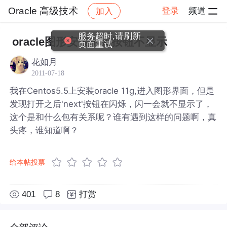
Oracle 高级技术
登录
频道
加入
帖子详情
社区
Oracle 高级技术
服务超时,请刷新
oracle图形安装next按钮不显示
页面重试
花如月
2011-07-18
我在Centos5.5上安装oracle 11g,进入图形界面，但是
发现打开之后'next'按钮在闪烁，闪一会就不显示了，
这个是和什么包有关系呢？谁有遇到这样的问题啊，真
头疼，谁知道啊？
给本帖投票
401
8
打赏