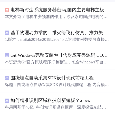
电梯新时达系统服务器密码,国内主要电梯主板密码及变频器密码
本文介绍了电梯中变频器的作用，涉及永磁同步电机的工
作原理和矢量控制技术。还列举了多个电梯主板和变频器
品牌的密码，包括新时达、星玛、蓝光、默纳克等，以及
基于物理动力学的二维火箭飞行仿真、推力矢量建模和闭环俯仰角控制，采用MATLABSimulink技术。.zip
如何进行密码设置和参数调整。
1.版本：matlab2014a/2019b/2024b 2.附赠案例数据可直接运
行。 3.代码特点：参数化编程、参数可方便更改、代码编
程思路清晰、注释明细。 4.适用对象：计算机，电子信息
Git Windows完整安装包【含对应完整源码 COPYING协议 GPL‑v2】
工程、数学等专业的大学生课程设计、期末大作业和毕业
设计。
本资源为Git官方原版程序打包整理，包含Windows平台Git
二进制安装程序、对应版本完整源代码、GPL‑v2协议COP
YING文件。 软件协议：GNU General Public License v2 (G
围绕埋点自动采集SDK设计现代前端工程
PL‑v2)。 Git为开源软件，官方原版可以免费获取。本资源
仅为整理归档，非本人原创作品。 分发遵从GPL‑v2许可要
标题：围绕埋点自动采集SDK设计现代前端工程 内容概
求：压缩包内附带完整源码与原始版权协议文件。 请勿将
要：围绕核心链路、并发控制、异常补偿与可观测性建
本资源冒充为原创软件。 适用人群：Windows开发人员，
设，说明围绕埋点自动采集SDK设计现代前端工程的关键
用于版本控制。 使用场景：本地Git环境部署。
如何精准识别区域科技创新短板？.docx
实现重点。 https://m.qzgqxd.com/news/zuqiu/11900.html http
s://m.uniintell.com/index https://m.uniintell.com/live/zuqiu/ http
科易网基于40亿+科创知识图谱数据库，深度探索AI技术
s://m.uniintell.com/zuqiuliansai/shijiebei/ https://m.uniintell.com/
在技术转移、成果转化、技术经纪、知识产权、产业创