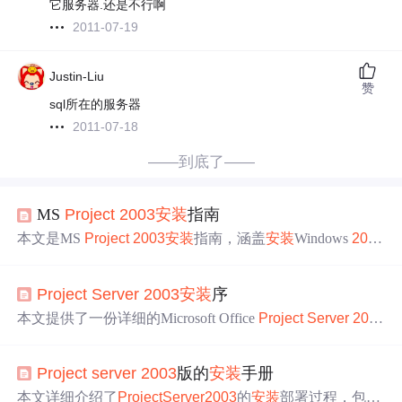
它服务器.还是不行啊
2011-07-19
Justin-Liu
赞
sql所在的服务器
2011-07-18
——到底了——
MS
Project
2003
安装
指南
本文是MS
Project
2003
安装
指南，涵盖
安装
Windows
2003
、AD、Exchang
2003
、SQL
Server
等步骤，还涉及创建
域用户、配置IIS、
安装
Sharepoint Service 2.0等操作，最后
Project
Server
2003
安装
序
介绍了
Project
Server
的
安装
及401.2错误的解决方法。
本文提供了一份详细的Microsoft Office
Project
Server
200
3
单服务器配置
安装
指南，涵盖了从SQL
Server
2000
安装
、配置到
Project
Server
2003
安装
的所有必要步骤。
Project
server
2003
版的
安装
手册
本文详细介绍了
Project
Server
2003
的
安装
部署过程，包括