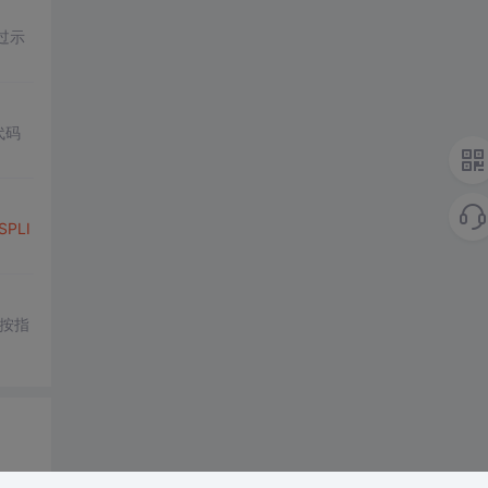
过示
代码
SPLI
按指