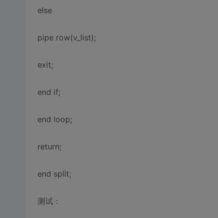
else
pipe row(v_list);
exit;
end if;
end loop;
return;
end split;
测试：