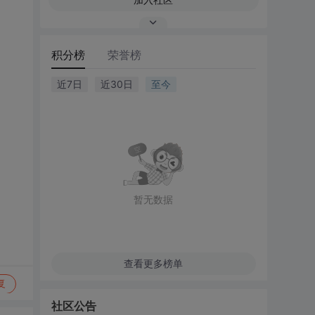
积分榜
荣誉榜
近7日
近30日
至今
暂无数据
查看更多榜单
复
社区公告