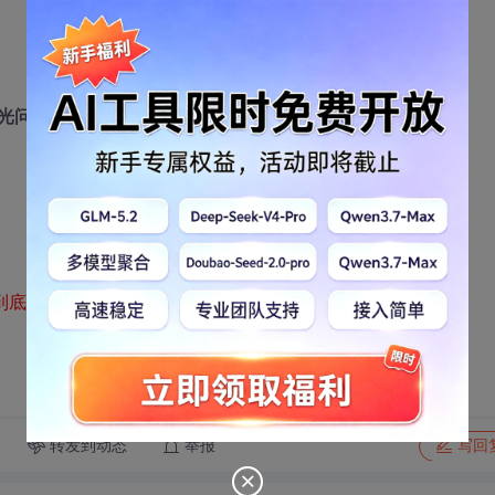
光问价格不买的
到底咋回事啊，投诉了几天了也木个反映
转发到动态
举报
写回