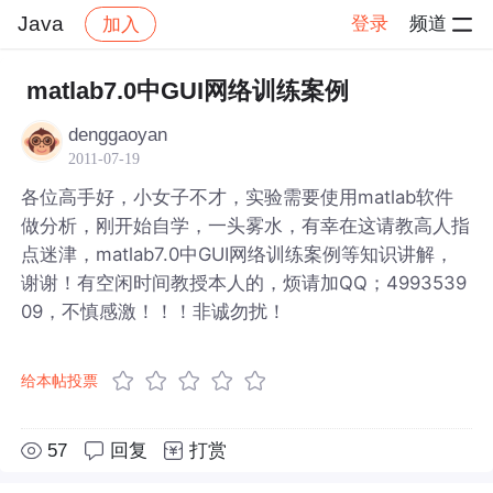
Java
登录
频道
加入
帖子详情
社区
Java
matlab7.0中GUI网络训练案例
denggaoyan
2011-07-19
各位高手好，小女子不才，实验需要使用matlab软件
做分析，刚开始自学，一头雾水，有幸在这请教高人指
点迷津，matlab7.0中GUI网络训练案例等知识讲解，
谢谢！有空闲时间教授本人的，烦请加QQ；4993539
09，不慎感激！！！非诚勿扰！
给本帖投票
57
回复
打赏