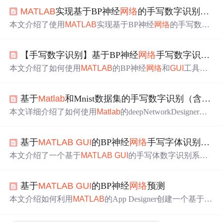
MATLAB
实现基于BP神经
网络
的手写数字识别+
GUI
本文介绍了使用
MATLAB
实现基于BP神经
网络
的手写数字
识别系统，包括MNIST数据集的处理、
GUI
界面设计和
训
练
测试过程。通过
训练
和转换MNIST数据集，构建了784-6
【手写数字识别】基于BP神经
网络
手写数字识别
ma
4-10的神经
网络
模型，并实现了
GUI
界面进行图像输入和识
别结果展示，最终达到约97.5%的识别准确率。
本文介绍了如何使用
MATLAB
的BP神经
网络
和
GUI
工具实
现手写数字识别，包括神经
网络
模型创建、数据集导入、
预处理、
训练
过程以及
GUI
界面设计，提供了从数据准备
基于
Matlab
和Mnist数据集的手写数字识别（含
GUI
到实际应用的完整步骤和代码示例。,
本文详细介绍了如何使用
Matlab
的deepNetworkDesigner
训
练
神经
网络
模型，针对Mnist数据集进行手写数字识别，并
结合
GUI
设计了一个交互式应用，展示了
训练
过程、结果
基于
MATLAB
GUI
的BP神经
网络
手写字体识别系统
和关键步骤。
本文介绍了一个基于
MATLAB
GUI
的手写体数字识别系
统，该系统包括图像读取、预处理、特征提取和识别四个
步骤。通过自定义归一化算法处理图像，使用逐像素特征
基于
MATLAB
GUI
的BP神经
网络
预测
提取法提取数字特征，并利用BP神经
网络
进行
训练
和识
别。在
MATLAB
环境
中
进行了仿真模拟，识别结果通过
网
本文介绍如何利用
MATLAB
的App Designer创建一个基于B
络
输出并转换为对应的数字字符。
P神经
网络
的预测模型
GUI
应用。通过导入和预处理数据，
设置
网络
参数，
训练
模型，并在用户界面上进行预测，实