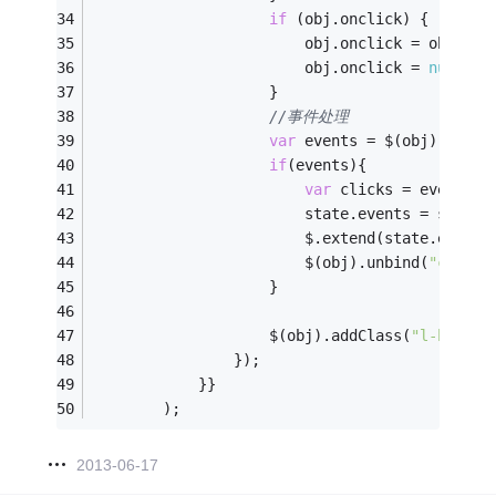
if
 (obj.onclick) {
						obj.onclick = obj.on
						obj.onclick = 
null
;
					}
//事件处理
var
 events = $(obj).data(
if
(events){
var
 clicks = events.c
						state.events = stat
						$.extend(state.even
						$(obj).unbind(
"click"
					}
					$(obj).addClass(
"l-btn-di
				});
			}}
		);			
2013-06-17