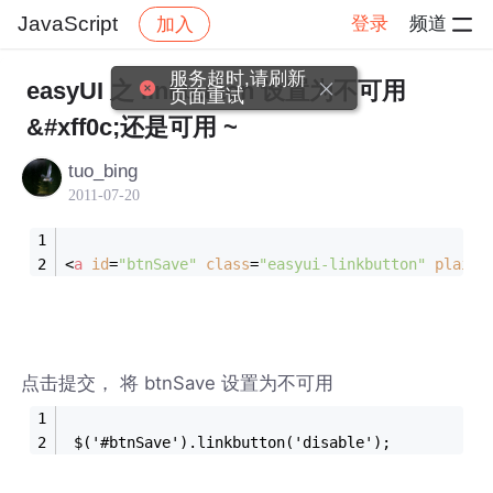
JavaScript
登录
频道
加入
帖子详情
社区
JavaScript
服务超时,请刷新
easyUI 之 linkbutton 设置为不可用
页面重试
&#xff0c;还是可用 ~
tuo_bing
2011-07-20
<
a
id
=
"btnSave"
class
=
"easyui-linkbutton"
plain
=
点击提交， 将 btnSave 设置为不可用
 $('#btnSave').linkbutton('disable');