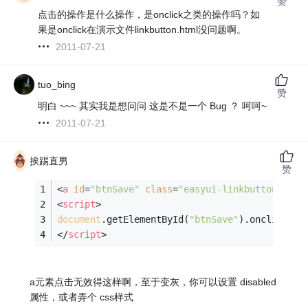
赞
点击的操作是什么操作，是onclick之类的操作吗？如
果是onclick在演示文件linkbutton.html没问题啊。
2011-07-21
tuo_bing
赞
明白 ~~~ 其实我是想问问 这是不是一个 Bug ？ 呵呵~
2011-07-21
挨踢直男
赞
<
a
id
=
"btnSave"
class
=
"easyui-linkbutton"
pla
<
script
>
document
.getElementById(
"btnSave"
).onclick=
fu
</
script
>
a元素点击无效得这样啊，至于变灰，你可以设置 disabled
属性，或者弄个 css样式