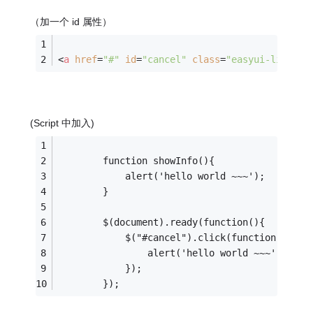
（加一个 id 属性）
<
a
href
=
"#"
id
=
"cancel"
class
=
"easyui-linkbut
(Script 中加入)
		function showInfo(){                
			alert('hello world ~~~');
		}
		$(document).ready(function(){
			$("#cancel").click(function(){ 
				alert('hello world ~~~');
			});
		});