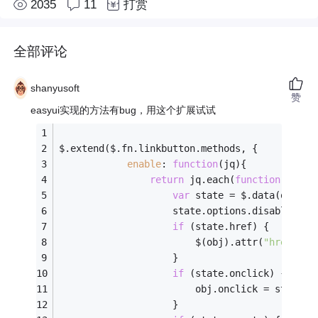
2035
11
打赏
全部评论
shanyusoft
赞
easyui实现的方法有bug，用这个扩展试试
$.extend($.fn.linkbutton.methods, {  
enable
: 
function
(
jq
)
{  
return
 jq.each(
function
(
n,obj
var
 state = $.data(obj, 
"
					state.options.disabled = 
if
 (state.href) {
						$(obj).attr(
"href"
, s
					}
if
 (state.onclick) {
						obj.onclick = state.
					}