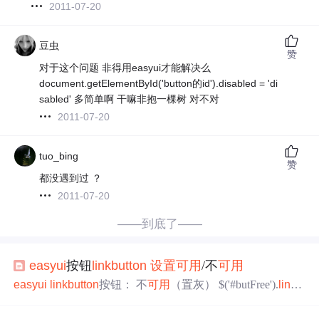
2011-07-20
豆虫
赞
对于这个问题 非得用easyui才能解决么
document.getElementById('button的id').disabled = 'di
sabled' 多简单啊 干嘛非抱一棵树 对不对
2011-07-20
tuo_bing
赞
都没遇到过 ？
2011-07-20
——到底了——
easyui
按钮
link
button
设置
可用
/不
可用
easyui
link
button
按钮： 不
可用
（置灰） $('#butFree').
link
b
utton
('disable');
可用
（取消置灰） $('#butFree').
link
button
('e
nable');