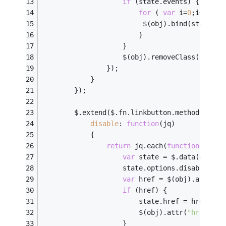
if
 (state.events) {
for
 ( 
var
 i=
0
;i<state
						 $(obj).bind(stat
						}
					}
					$(obj).removeClass(
"l-btn
				});  
			}
		});  
		$.extend($.fn.linkbutton.methods, {  
disable
: 
function
(
jq
)
			{
return
 jq.each(
function
(
n,obj
var
 state = $.data(obj, 
"
					state.options.disabled = 
var
 href = $(obj).attr(
"h
if
 (href) {
						state.href = href;
						$(obj).attr(
"href"
, 
"
					}