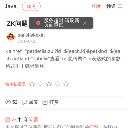
Java
登录
频道
加入
帖子详情
社区
Java
服务超时,请刷新
ZK问题
页面重试
sanshakexin
2011-07-20
<a href="petdetils.zul?id=${each.id}&petkind=${ea
ch.petkind}" label="查看"/> 想传两个el表达式的参数
格式不正确求解释
给本帖投票
52
回复
打赏
zk
打印
问题
本文探讨了使用
ZK
框架进行打印时遇到的
问题
，包括listbo