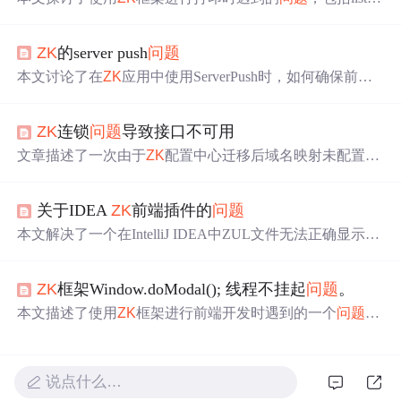
x和grid组件在不同页面数量及打印机下的打印异常现象，
并尝试通过hbox和vhox组件解决，但仍面临数据控制不便
ZK
的server push
问题
及加载速度慢等
问题
。
本文讨论了在
ZK
应用中使用ServerPush时，如何确保前台
组件信息的实时刷新。通过调整LauncherApplicationPane设
置并理解刷新时机，解决了前端刷新不及时的
问题
。
ZK
连锁
问题
导致接口不可用
文章描述了一次由于
ZK
配置中心迁移后域名映射未配置正
确，导致系统核心接口无法连接
ZK
，进而引发访问错误的
问题
。
问题
解决过程中发现，不仅接口切换至旧版本导致
关于IDEA
ZK
前端插件的
问题
报错，而且日志打印级别也依赖
ZK
，未设置默认值。最终
通过修复
ZK
访问并调整接口及日志策略来解决
问题
。文章
本文解决了一个在IntelliJ IDEA中ZUL文件无法正确显示颜
强调了设置合理默认值、全面验证接口以及减少对单一配
色的
问题
，通过调整文件类型设置，最终使
ZK
插件正常工
置中心依赖的重要性。
作，帮助开发者避免了类似的困扰。
ZK
框架Window.doModal(); 线程不挂起
问题
。
本文描述了使用
ZK
框架进行前端开发时遇到的一个
问题
：
在实现新增功能后，页面无法自动刷新以重新查询数据
库。
问题
在于
ZK
的事件线程未开启，导致后台Controller中
的Window对象调用doModal()方法时，线程没有挂起。解决
说点什么…
方案是在
zk
.xml文件中添加特定配置以启用
ZK
的事件线