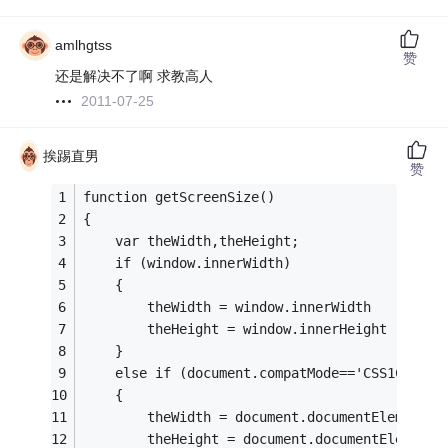
amlhgtss
赞
还是解决不了啊 求教高人
2011-07-25
挨踢直男
赞
function getScreenSize()
{
    var theWidth,theHeight;
    if (window.innerWidth) 
    { 
	    theWidth = window.innerWidth 
	    theHeight = window.innerHeight 
    } 
    else if (document.compatMode=='CSS1Compat
    { 
	    theWidth = document.documentElement.c
	    theHeight = document.documentElement.