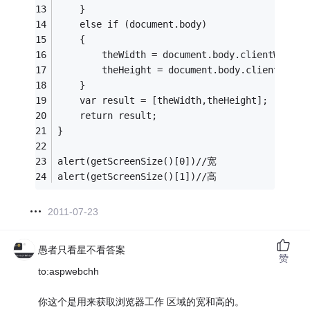
    } 
    else if (document.body) 
    { 
	    theWidth = document.body.clientWidth 
	    theHeight = document.body.clientHeigh
    } 
    var result = [theWidth,theHeight];
    return result;
}
alert(getScreenSize()[0])//宽
alert(getScreenSize()[1])//高
2011-07-23
愚者只看星不看答案
赞
to:aspwebchh
你这个是用来获取浏览器工作 区域的宽和高的。