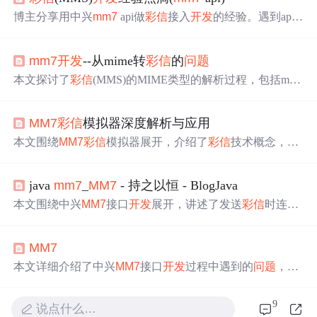
博主分享用中兴
mm7
api做
彩信
接入
开发
的经验。遇到api
返回错误，经排查是
彩信
中心鉴权和编码
问题
，需修改UR
L；还提到
mm7
api文档中smil
彩信
设置
问题
，按文档流程
mm7
开发
--从mime转
彩信
的
问题
操作无效，related方式发送
彩信
需对每个subContent设置ID
和Location。
本文探讨了
彩信
(MMS)的MIME类型的解析过程，包括mixe
d与related类型的
彩信
结构，并寻求有效的解析方法。
MM7
彩信
模拟器深度解析与应用
本文围绕
MM7
彩信
模拟器展开，介绍了
彩信
技术概念，阐
述了
MM7
协议的起源、特点及在
彩信
服务中的作用，分析
了SOAP消息格式及其在
MM7
中的应用，讲解了
MM7
服务
java
mm7
_
MM7
- 持之以恒 - BlogJava
接口的功能、分类、操作及常见
问题
解决办法，还详解了
MM7
消息结构。
开发
者可利用该模拟器优化
彩信
应用。
本文围绕中兴
MM7
接口
开发
展开，讲述了发送
彩信
时连接
超时、返回特定错误码等
问题
及解决办法，如修改端口格
式、检查参数设置等。还指出
mm7
api文档中smil
彩信
设置
MM7
的不足，给出正确设置方法，并附上Java代码示例及smil文
件格式注意事项。
本文详细介绍了中兴
MM7
接口
开发
过程中遇到的
问题
，包
括
彩信
发送连接超时、参数设置错误导致的返回码异常、
以及smil
彩信
发送时的特定设置要求。通过实例代码展示
9
说点什么…
了正确的
彩信
发送流程，并提供了smil
彩信
发送的正确实