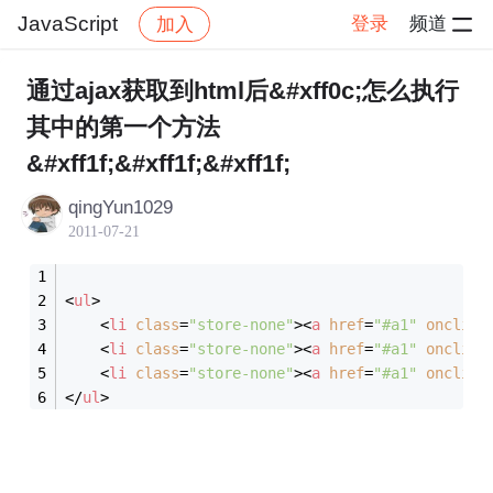
JavaScript
登录
频道
加入
帖子详情
社区
JavaScript
通过ajax获取到html后&#xff0c;怎么执行
其中的第一个方法
&#xff1f;&#xff1f;&#xff1f;
qingYun1029
2011-07-21
<
ul
>
<
li
class
=
"store-none"
>
<
a
href
=
"#a1"
onclick
<
li
class
=
"store-none"
>
<
a
href
=
"#a1"
onclick
<
li
class
=
"store-none"
>
<
a
href
=
"#a1"
onclick
</
ul
>