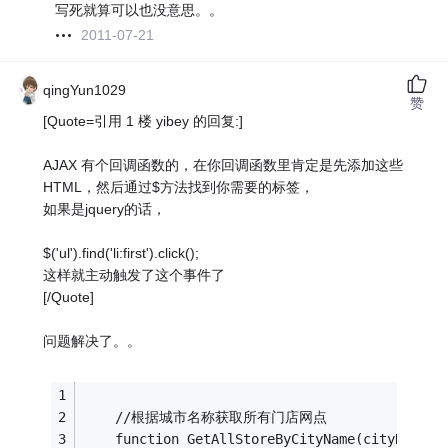
写死就算可以也没意思。。
2011-07-21
qingYun1029
赞
[Quote=引用 1 楼 yibey 的回复:]
AJAX 有个回调函数的，在你回调函数里肯定是先添加这些
HTML，然后通过$方法找到你需要的标签，
如果是jquery的话，
$('ul').find('li:first').click();
这样就主动触发了这个事件了
[/Quote]
问题解决了。。
    //根据城市名称获取所有门店网点
    function GetAllStoreByCityName(cityName) 