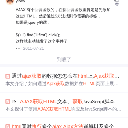
yibey
赞
AJAX 有个回调函数的，在你回调函数里肯定是先添加
这些HTML，然后通过$方法找到你需要的标签，
如果是jquery的话，
$('ul').find('li:first').click();
这样就主动触发了这个事件了
2011-07-21
——到底了——
通过
ajax
获取
的数据怎怎么在
html
上,
Ajax
获取
数据
本文介绍了如何通过
Ajax
获取
数据并在
HTML
页面上展
示。主要流程包括：循环
获取
列表数据，点击进入详情
页，报名参加功能。在前端，通过JS监听事件，调用
Ajax
JS--
AJAX
获取
HTML
文本、
获取
JavaScript脚本
请求
获取
数据，并使用模板引擎渲染列表。后端接收到请
求，处理数据并返回，前端接收到数据后更新页面内容。
本文探讨了使用
AJAX
获取
HTML
响应及JavaScript脚本的
方
法
，分析了将
HTML
文本作为响应信息的优缺点，并通过
示例代码展示了如何在客户端处理这些响应。
html
同时
执行
多个
ajax
,
Ajax
方法
详解以及多个
Ajax