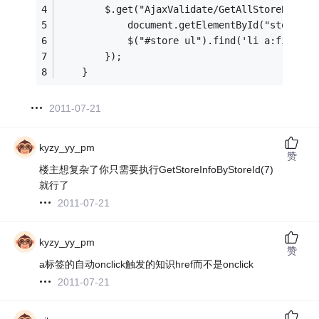
        $.get("AjaxValidate/GetAllStoreByCity
            document.getElementById("store").
            $("#store ul").find('li a:first')
        });
    }
2011-07-21
kyzy_yy_pm
赞
楼主想复杂了你只需要执行GetStoreInfoByStoreId(7)
就行了
2011-07-21
kyzy_yy_pm
赞
a标签的自动onclick触发的知识href而不是onclick
2011-07-21