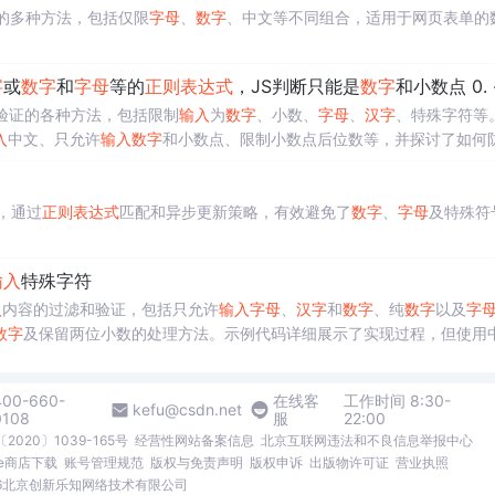
的多种方法，包括仅限
字母
、
数字
、中文等不同组合，适用于网页表单的
字
或
数字
和
字母
等的
正则表达式
，JS判断只能是
数字
和小数点 0. - phpStudy.
验证的各种方法，包括限制
输入
为
数字
、小数、
字母
、
汉字
、特殊字符等
入
中文、只允许
输入
数字
和小数点、限制小数点后位数等，并探讨了如何
，通过
正则表达式
匹配和异步更新策略，有效避免了
数字
、
字母
及特殊符
输入
特殊字符
入
内容的过滤和验证，包括只允许
输入
字母
、
汉字
和
数字
、纯
数字
以及
字
数字
及保留两位小数的处理方法。示例代码详细展示了实现过程，但使用
400-660-
在线客
工作时间 8:30-
kefu@csdn.net
0108
服
22:00
2020〕1039-165号
经营性网站备案信息
北京互联网违法和不良信息举报中心
me商店下载
账号管理规范
版权与免责声明
版权申诉
出版物许可证
营业执照
026北京创新乐知网络技术有限公司