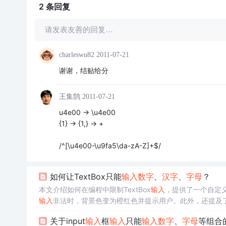
2 条
回复
请发表友善的回复…
charleswu82
2011-07-21
谢谢，结贴给分
王集鹄
2011-07-21
u4e00 -> \u4e00
{1} -> {1,} -> +
/^[\u4e00-\u9fa5\da-zA-Z]+$/
如何让TextBox只能
输入
数字
、
汉字
、
字母
？
本文介绍如何在编程中限制TextBox
输入
，提供了一个自定义的
输入
非法时，背景色变为橙红色并提示用户。此外，还提及
关于input
输入
框
输入
只能
输入
数字
、
字母
等组合