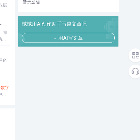
暂无公告
数据
试试用AI创作助手写篇文章吧
..
。同
+ 用AI写文章
防止
号的
母
数字
中可