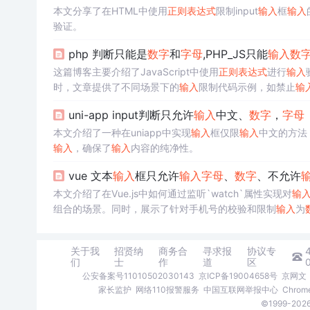
本文分享了在HTML中使用
正则表达式
限制input
输入
框
输入
验证。
php 判断只能是
数字
和
字母
,PHP_JS只能
输入
数
这篇博客主要介绍了JavaScript中使用
正则表达式
进行
输入
时，文章提供了不同场景下的
输入
限制代码示例，如禁止
输
非法字符
输入
和处理右键菜单及粘贴功能。
uni-app input判断只允许
输入
中文、
数字
，
字母
本文介绍了一种在uniapp中实现
输入
框仅限
输入
中文的方法
输入
，确保了
输入
内容的纯净性。
vue 文本
输入
框只允许
输入
字母
、
数字
、不允许
本文介绍了在Vue.js中如何通过监听`watch`属性实现对
输
组合的场景。同时，展示了针对手机号的校验和限制
输入
为
能存在
输入
限制过于严格导致用户体验下降的
问题
。
关于我
招贤纳
商务合
寻求报
协议专
们
士
作
道
区
公安备案号11010502030143
京ICP备19004658号
京网文〔
家长监护
网络110报警服务
中国互联网举报中心
Chro
©1999-2