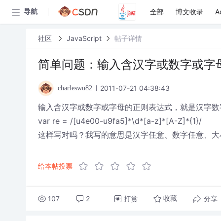
全部
博文收录
A
导航
社区
JavaScript
帖子详情
简单问题：输入含汉字或数字或字
2011-07-21 04:38:43
charleswu82
输入含汉字或数字或字母的正则表达式，就是汉字数
var re = /[u4e00-u9fa5]*\d*[a-z]*[A-Z]*{1}/
这样写对吗？我写的意思是汉字任意、数字任意、大
给本帖投票
107
2
打赏
分享
收藏