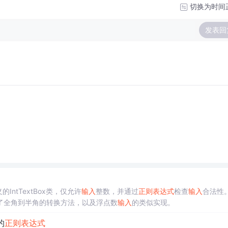
切换为时间
发表回
IntTextBox类，仅允许
输入
整数，并通过
正则表达式
检查
输入
合法性
了全角到半角的转换方法，以及浮点数
输入
的类似实现。
的
正则表达式