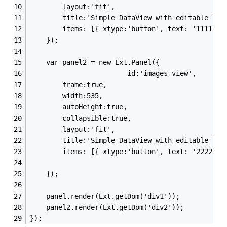
        layout:'fit',
        title:'Simple DataView with editable lab
        items: [{ xtype:'button', text: '1111111
    });
	var panel2 = new Ext.Panel({
						id:'images-view',
        frame:true,
        width:535,
        autoHeight:true,
        collapsible:true,
        layout:'fit',
        title:'Simple DataView with editable lab
		items: [{ xtype:'button', text: '2222222
    });
    panel.render(Ext.getDom('div1'));
    panel2.render(Ext.getDom('div2'));
});