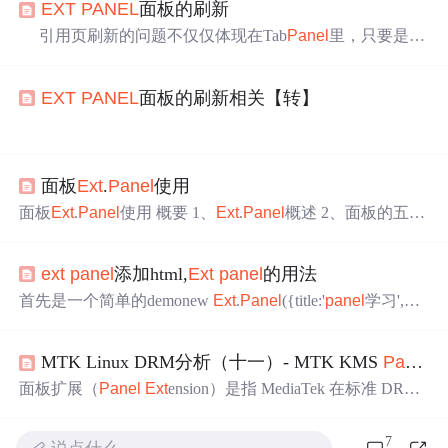
EXT
PANEL
面板的刷新
引用页刷新的问题不仅仅体现在Tab
Panel
里，只要是带
load的
panel
都是适用的～怎么让一个
panel
去刷新和更新
呢？更新的话很容易，只要调用
Ext
.
Panel
.load()就可以，
p
EXT
PANEL
面板的刷新相关【转】
anel
会自动用load方法里的参数去更新
panel
。load的官方
描述如下：load( Object/String/Function config ) :
Ext
.P
一、
面板
Ext
.
Panel
使用
引用页刷新的问题不仅仅体现在Tab
Panel
里，只要是带loa
d的
panel
都是适用的～怎么让一个
panel
去刷新和更新呢？
面板
Ext
.
Panel
使用 概要 1、
Ext
.
Panel
概述 2、面板的五大
组成部分 3、面板的特点 4、面板
中
的内容 5、面板内容动
更新的话很容易，只要调用
Ext
.
Panel
.load()就可以，
panel
态控制 6、API概述 1、
Ext
.
Panel
概述 面板
Panel
会自动用load方法里的参数去更新
panel
。
ext
panel
添加html,
Ext
panel
的用法
是
Ext
JS控件的基础，很多高级控件都是在面板的基础上扩
load的官方描述如下：
展的，还有其它大多数控件也都直接或间接与它有关系。
首先是一个简单的demonew
Ext
.
Panel
({title:'
panel
学习',wid
load( Object/String/Function config ) :
Ext
.
Panel
应用程序的界面一般情况下是由一
th:300,height:200,html:"
panel
的内容",renderTo:
Ext
.getBody
Loads this content pan
()});效果如图: 下面是一些常用的参数：//配置参数(只列举
MTK Linux DRM分析（十一）- MTK KMS
Panel
显
部分常用参数)1.autoLoad：有效的url字符串，把那个url
中
的body
中
的数据加载
显示
，但是可能没有样式和js控制，
面板扩展（
Panel
Ext
ension）是指 MediaTek 在标准 DRM
只是htm...
面板驱动框架之上添加的定制化功能模块。
7