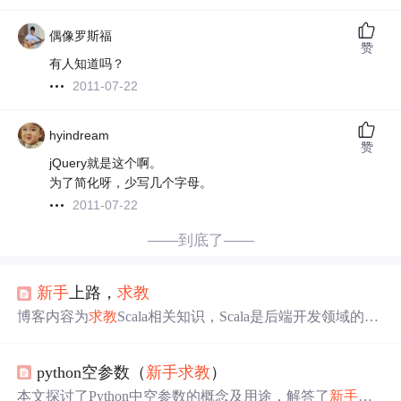
偶像罗斯福
赞
有人知道吗？
2011-07-22
hyindream
赞
jQuery就是这个啊。
为了简化呀，少写几个字母。
2011-07-22
——到底了——
新手
上路，
求教
博客内容为
求教
Scala相关知识，Scala是后端开发领域的编
程语言，在信息技术中有一定应用。
python空参数（
新手
求教
）
本文探讨了Python中空参数的概念及用途，解答了
新手
常