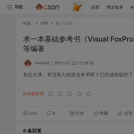
全部
博文收录
A
导航
社区
VFP
帖子详情
求一本基础参考书《Visual FoxPr
等编著
2011-07-22 11:18:19
venifred
各位大侠，有没有人知道这本书呀？已经成绝版的了
给本帖投票
345
8
打赏
分享
收藏
8 条
回复