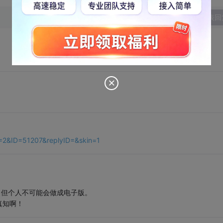
发表回
=2&ID=51207&replyID=&skin=1
有倒是有，但个人不可能会做成电子版。
真知啊！