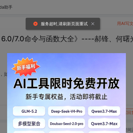
da助手
用AI写
服务超时,请刷新页面重试
o 6.0/7.0命令与函数大全》----郝锋、何曙
，如果有大侠能无私奉献一个电子版的，不胜感激呀。
转发到动态
举报
写回
切换为时间