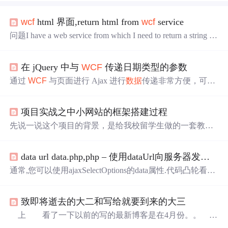
wcf
html 界面,return html from
wcf
service
问题I have a web service from which I need to return a string co
ntaining html. This html is the markup for a Select control (for us
e in
jqGrid
search filters), e.g. value 1 My
WCF
web service co
在 jQuery 中与
WCF
传递日期类型的参数
ntains ...
通过
WCF
与页面进行 Ajax 进行
数据
传递非常方便，可
以，遇到日期类型就不同了。
WCF
通过 JavaScriptSerialize
r将日期格式化为特殊的格式：\/Date(1318287600+0100)\/，
项目实战之中小网站的框架搭建过程
实际上传递到页面上的是一个字符串。而不是真正的 JavaS
cript 日期。 同样，当浏览器想要向服务器传递日期类型的
先说一说这个项目的背景，是给我校留学生做的一套教务
数据
时也必须通过这种特殊的字符串来提供
数据
。 为了解
管理系统，我是JAVA出生，C#项目做过之前的管理学院网
决...
站，当时的架构是ASP MVC2 +
JQGrid
+ ZTree + 基于AJA
data url data.php,php – 使用dataUrl向服务器发送附加变量
X的
WCF
，基本思路都是从JAVA项目中搬过来的，没有用
到C#特有的方法，比如ADO.NET 和 LINQ语句
通常,您可以使用ajaxSelectOptions的data属性.代码凸轮看起
来像ajaxSelectOptions: {type: "POST",data: {action: "popCode
Adjust";}}要么ajaxSelectOptions: {type: "POST",data: {action:
致即将逝去的大二和写给就要到来的大三
function () {return "popCodeAdjust";}}}问题可能...
上 看了一下以前的写的最新博客是在4月份。。
大二上就不说了，打了一学期游戏。大二下本来想自己写