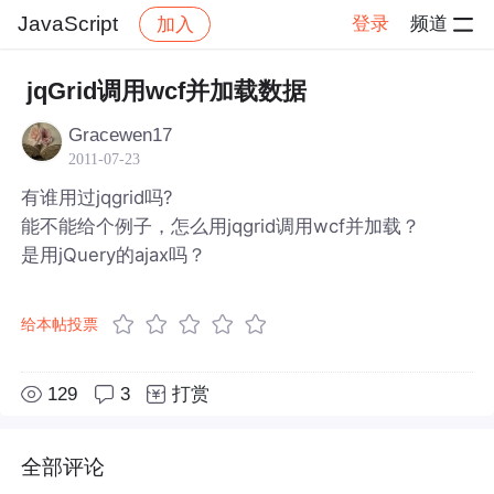
JavaScript
登录
频道
加入
帖子详情
社区
JavaScript
jqGrid调用wcf并加载数据
Gracewen17
2011-07-23
有谁用过jqgrid吗?
能不能给个例子，怎么用jqgrid调用wcf并加载？
是用jQuery的ajax吗？
给本帖投票
129
3
打赏
全部评论