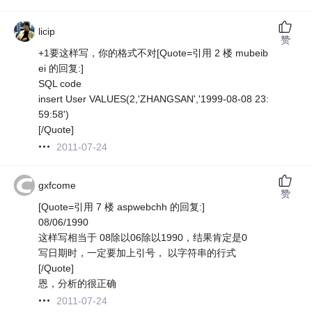
licip
赞
+1要这样写，你的格式不对[Quote=引用 2 楼 mubeib
ei 的回复:]
SQL code
insert User VALUES(2,'ZHANGSAN','1999-08-08 23:
59:58')
[/Quote]
2011-07-24
gxfcome
赞
[Quote=引用 7 楼 aspwebchh 的回复:]
08/06/1990
这样写相当于 08除以06除以1990，结果肯定是0
写日期时，一定要加上引号， 以字符串的行式
[/Quote]
恩，分析的很正确
2011-07-24