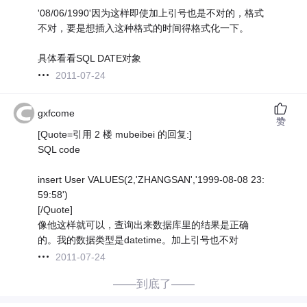
'08/06/1990'因为这样即使加上引号也是不对的，格式
不对，要是想插入这种格式的时间得格式化一下。
具体看看SQL DATE对象
2011-07-24
gxfcome
赞
[Quote=引用 2 楼 mubeibei 的回复:]
SQL code
insert User VALUES(2,'ZHANGSAN','1999-08-08 23:
59:58')
[/Quote]
像他这样就可以，查询出来数据库里的结果是正确
的。我的数据类型是datetime。加上引号也不对
2011-07-24
——到底了——