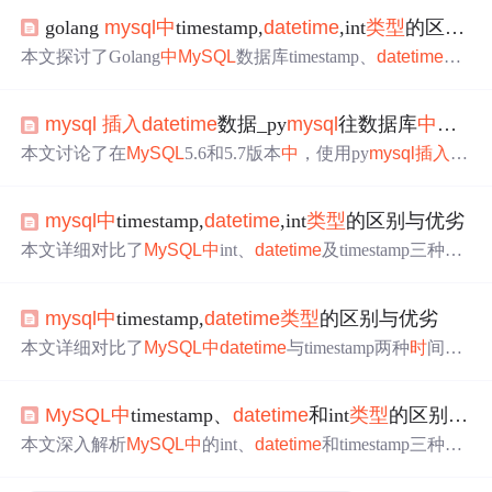
golang
mysql
中
timestamp,
datetime
,int
类型
的区别与优劣
本文探讨了Golang
中
MySQL
数据库timestamp、
datetime
和i
nt
类型
的区别。timestamp虽然存储空间较小，但
时
间范围
有限，且受
时
区影响。
datetime
存储范围更广，更适合需
mysql
插入
datetime
数据_py
mysql
往数据库
中
插入
d
要长远日期存储的场景。在索引和
查询
速度上，
datetime
和timestamp差异不大，但
datetime
可能更适合处理大量数
本文讨论了在
MySQL
5.6和5.7版本
中
，使用py
mysql
插入
da
据
查询
。而int通常用于存储
时
间戳，适用于简单的
时
间记
tetime
类型
数据
时
遇到的问题，特别是如何处理
空值
。在
M
录。选择哪种
类型
取决于具体需求。
ySQL
5.7
中
，由于`sql_mode=only_full_group_by`，不包含
mysql
中
timestamp,
datetime
,int
类型
的区别与优劣
在GROUP BY
中
的非聚合函数列会导致
查询
错误。解决方
案是确保所有SELECT
字段
要么在GROUP BY子句
中
，要
本文详细对比了
MySQL
中
int、
datetime
及timestamp三种
时
么在聚合函数内。
间
类型
的特性与适用场景。int
类型
适合大量
时
间范围
查询
；
datetime
类型
用于记录创建
时
间，保持原始值不变；time
mysql
中
timestamp,
datetime
类型
的区别与优劣
stamp则自动记录最后修改
时
间。
本文详细对比了
MySQL
中
datetime
与timestamp两种
时
间
类
型
的特性及适用场景。
datetime
适用于记录原始创建
时
间，而timestamp更适合记录最后修改
时
间。文章还介绍了
MySQL
中
timestamp、
datetime
和int
类型
的区别与优劣
这两种
类型
的具体用法及注意事项。
本文深入解析
MySQL
中
的int、
datetime
和timestamp三种
时
间
类型
的区别，包括存储方式、
时
区处理、默认值设定及
自动更新特性，对比它们在不同场景下的适用性。