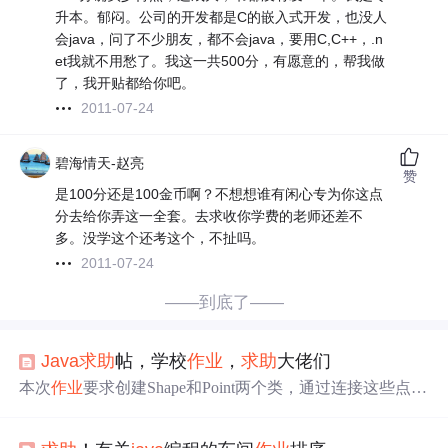
升本。郁闷。公司的开发都是C的嵌入式开发，也没人
会java，问了不少朋友，都不会java，要用C,C++，.n
et我就不用愁了。我这一共500分，有愿意的，帮我做
了，我开贴都给你吧。
2011-07-24
碧海情天-赵亮
赞
是100分还是100金币啊？不想想谁有闲心专为你这点
分去给你弄这一全套。去求收你学费的老师还差不
多。没学这个还考这个，不扯吗。
2011-07-24
——到底了——
Java
求助
帖，学校
作业
，
求助
大佬们
本次
作业
要求创建Shape和Point两个类，通过连接这些点形
成一个形状，并实现计算周长、最长边和平均边长等功
能。具体任务包括定义Point类的属性和方法，以及Shape类