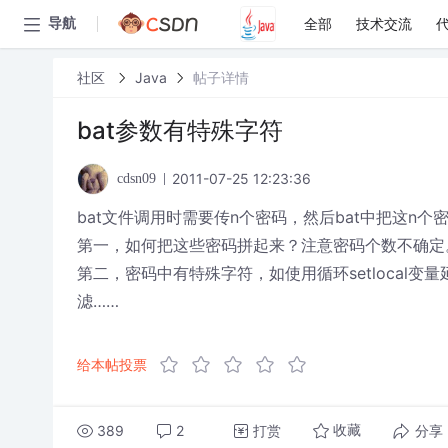
全部
技术交流
导航
社区
Java
帖子详情
bat参数有特殊字符
2011-07-25 12:23:36
cdsn09
bat文件调用时需要传n个密码，然后bat中把这n个
第一，如何把这些密码拼起来？注意密码个数不确定
第二，密码中有特殊字符，如使用循环setlocal
滤……
给本帖投票
389
2
打赏
分享
收藏