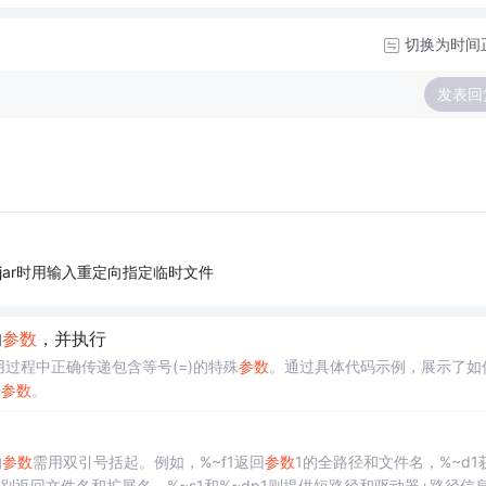
切换为时间
发表回
jar时用输入重定向指定临时文件
的
参数
，并执行
过程中正确传递包含等号(=)的特殊
参数
。通过具体代码示例，展示了如
始
参数
。
的
参数
需用双引号括起。例如，%~f1返回
参数
1的全路径和文件名，%~d1
分别返回文件名和扩展名，%~s1和%~dp1则提供短路径和驱动器+路径信