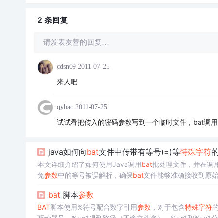
2 条
回复
请发表友善的回复…
cdsn09
2011-07-25
来人吧
qybao
2011-07-25
试试看把传入的密码参数写到一个临时文件，bat调用
java如何向
bat
文件中传带有等号(=)等
特殊字符
本文详细介绍了如何使用Java调用
bat
批处理文件，并在调用
免
参数
中的等号被误解析，确保
bat
文件能够准确接收到原
bat
脚本
参数
BAT
脚本使用%符号配合数字引用
参数
，对于包含
特殊字符
驱动器号，%~p1得到路径（不含文件名），%~n1和%~x1