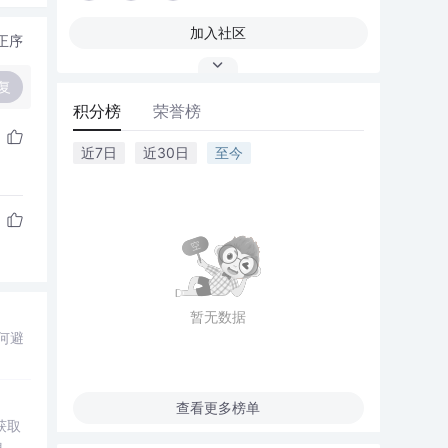
加入社区
正序
复
积分榜
荣誉榜
近7日
近30日
至今
暂无数据
何避
查看更多榜单
获取
息。