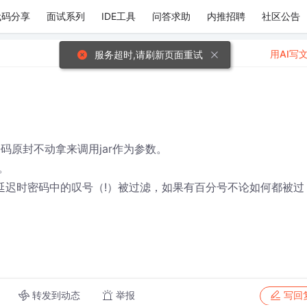
代码分享
面试系列
IDE工具
问答求助
内推招聘
社区公告
用AI写
服务超时,请刷新页面重试
密码原封不动拿来调用jar作为参数。
。
变量延迟时密码中的叹号（!）被过滤，如果有百分号不论如何都被过
转发到动态
举报
写回