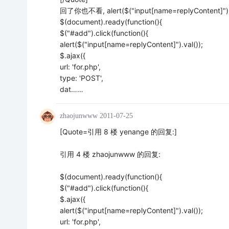
回了你也不看, alert($("input[name=replyContent
$(document).ready(function(){
$("#add").click(function(){
alert($("input[name=replyContent]").val());
$.ajax({
url: 'for.php',
type: 'POST',
dat……
zhaojunwww
2011-07-25
[Quote=引用 8 楼 yenange 的回复:]
引用 4 楼 zhaojunwww 的回复:
$(document).ready(function(){
$("#add").click(function(){
$.ajax({
alert($("input[name=replyContent]").val());
url: 'for.php',