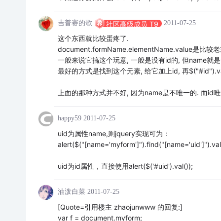
吉普赛的歌
2011-07-25
社区高级成员 T9
这个东西就比较蛋疼了.
document.formName.elementName.value是比
一般来说它搞这个玩意, 一般是没有id的, 但name就是一定有. 所
最好的方式是找到这个元素, 给它加上id, 再$("#id").v
上面的那种方式并不好, 因为name是不唯一的. 而id唯
happy59
2011-07-25
uid为属性name,则jquery实现可为：
alert($("[name='myform']").find("[name='uid']").val(
uid为id属性，直接使用alert($('#uid').val());
油泼白菜
2011-07-25
[Quote=引用楼主 zhaojunwww 的回复:]
var f = document.myform;