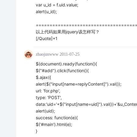
var u_id = f.uid.value;
alert(u_id);
====================================
以上代码如果用jquery该怎样写？
[/Quote]+1
zhaojunwww
2011-07-25
$(document).ready(function(){
$("#add").click(function(){
$.ajax({
alert($("input[name=replyContent]").val());
url: 'for.php',
type: 'POST',
data:'uid='+$("input[name=uid]").val())+'&u_Conten
alert(uid);
success: function(e){
$('#main').html(e);
}