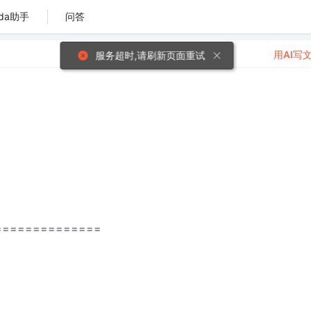
da助手
问答
用AI写
服务超时,请刷新页面重试
==============