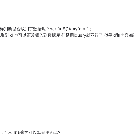
否取到了数据呢？var f= $("#myform");
t(u_id); 这个可以取到id 也可以正常插入到数据库 但是用jquery就不行了 似乎id和内容
ent]").val());这句可以写到里面吗?