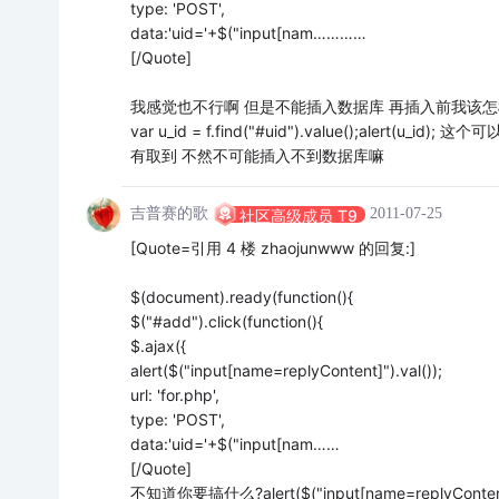
type: 'POST',
data:'uid='+$("input[nam…………
[/Quote]
我感觉也不行啊 但是不能插入数据库 再插入前我该怎样判断是
var u_id = f.find("#uid").value();aler
有取到 不然不可能插入不到数据库嘛
吉普赛的歌
2011-07-25
社区高级成员 T9
[Quote=引用 4 楼 zhaojunwww 的回复:]
$(document).ready(function(){
$("#add").click(function(){
$.ajax({
alert($("input[name=replyContent]").val());
url: 'for.php',
type: 'POST',
data:'uid='+$("input[nam……
[/Quote]
不知道你要搞什么?alert($("input[name=replyCont