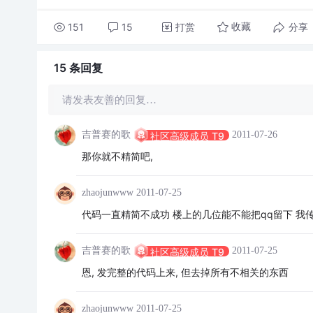
151
15
打赏
分享
收藏
15 条
回复
请发表友善的回复…
吉普赛的歌
2011-07-26
社区高级成员 T9
那你就不精简吧,
zhaojunwww
2011-07-25
代码一直精简不成功 楼上的几位能不能把qq留下 我
吉普赛的歌
2011-07-25
社区高级成员 T9
恩, 发完整的代码上来, 但去掉所有不相关的东西
zhaojunwww
2011-07-25