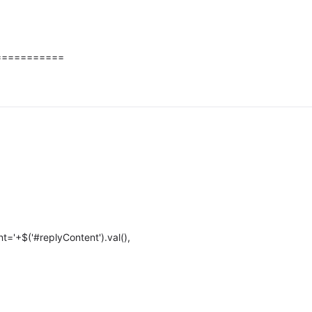
===========
t='+$('#replyContent').val(),