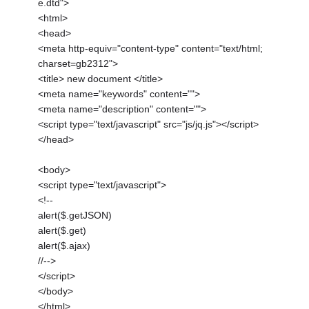
e.dtd">
<html>
<head>
<meta http-equiv="content-type" content="text/html;
charset=gb2312">
<title> new document </title>
<meta name="keywords" content="">
<meta name="description" content="">
<script type="text/javascript" src="js/jq.js"></script>
</head>
<body>
<script type="text/javascript">
<!--
alert($.getJSON)
alert($.get)
alert($.ajax)
//-->
</script>
</body>
</html>