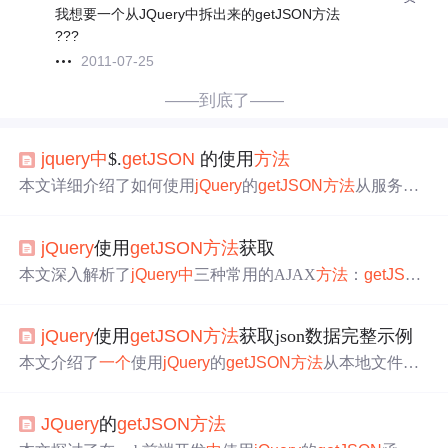
我想要一个从JQuery中拆出来的getJSON方法
???
2011-07-25
——到底了——
jquery
中
$.
getJSON
的使用
方法
本文详细介绍了如何使用
jQuery
的
getJSON
方法
从服务器
获取JSON数据，并将其动态绑定至HTML下拉框，实现了
数据的实时更新与展示。
jQuery
使用
getJSON
方法
获取
本文深入解析了
jQuery
中
三种常用的AJAX
方法
：
getJSO
N
(), get() 和 post() 的使用
方法
及应用场景，详细介绍了如
何通过这些
方法
从服务器获取或发送数据，并展示了具体
jQuery
使用
getJSON
方法
获取json数据完整示例
的代码示例。
本文介绍了
一个
使用
jQuery
的
getJSON
方法
从本地文件加
载JSON数据并显示在网页上的示例。该示例通过点击按钮
触发数据加载，并将获取到的数据展示在指定区域。
JQuery
的
getJSON
方法