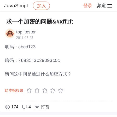
JavaScript
登录
频道
加入
帖子详情
社区
JavaScript
求一个加密的问题&#xff1f;
top_tester
2011-07-25
明码：abcd123
暗码：7683513b29093c0c
请问这中间是通过什么加密方式？
给本帖投票
174
4
打赏