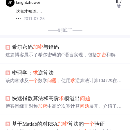
knightzhuwei
赞
这鬼才知道。。
2011-07-25
——到底了——
希尔密码
加密
与译码
这篇博客展示了希尔密码的C语言实现，包括
加密
和解密
过程。
加密
已成功，但解密存在
一个
问题
，可能出在
求
逆
矩阵的算法上。提供了完整的源代码供读者参考和改进。
密码学：
求
逆算法
该内容涉及
一个
数学
问题
，使用
求
逆算法计算104729在模1
5485863下的逆元素。这是
一个
与数论和
加密
算法相关的
问
题
，通常在模算术和公钥密码学中出现。
快速指数算法和高阶
求
模溢出
问题
博客围绕非对称
加密
中高阶次幂计算
问题
展开。介绍了快
速指数算法，其核心是将指数拆分成2的倍数累加，相比普
通算法，计算n次幂所需次数大幅减少。还探讨了高阶
求
模
基于Matlab的对RSA
加密
算法的
一个
验证
溢出
问题
，证明在
求
n次幂计算过程中
求
模与最后一次性
求