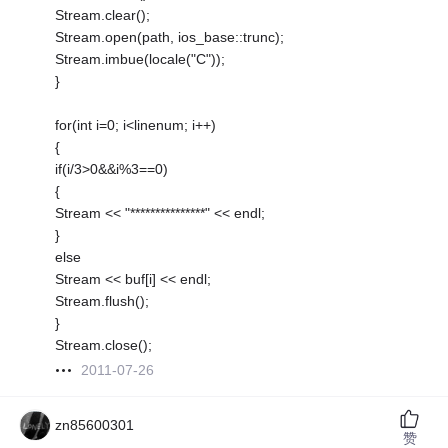
Stream.clear();
Stream.open(path, ios_base::trunc);
Stream.imbue(locale("C"));
}
for(int i=0; i<linenum; i++)
{
if(i/3>0&&i%3==0)
{
Stream << "***************" << endl;
}
else
Stream << buf[i] << endl;
Stream.flush();
}
Stream.close();
2011-07-26
zn85600301
赞