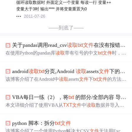
循环读取数据时 外面定义一个变量 每读一行 变量++
变量大于3时 输出**** 并将变量重置为0
2011-07-26
——到底了——
关于pandas调用read_csv
读取
txt
文件
在没有报错的情况下
在使用Python的pandas库
读取
带有引号的中文
txt
文件
时，发
现
行数
不正确。
问题
源于行内的引号导致的字符串解析错
误。通过删除引号后，
读取
恢复正常，无漏行现象。
android
读取
txt
分页,Android
读取
assets
文件
下的
txt
文
该博客介绍了在Android中
读取
assets
文件
下
txt
文件
的方法，
给出了具体代码实现。同时解决了
读取
txt
文件
时的乱码
问
题
，通过判断
文件
编码格式，采用不同编码
读取
，还实现
VBA每日一练（2），将
txt
的部分/全部内容 导入到EXCEL
了
读取
一定
行数
内容的功能。
本文详细介绍了使用VBA从
TXT
文件
中
读取
数据并导入Ex
cel的不同方法，包括解决中文乱码
问题
、逐行
读取
及循环
读取
多行内容，最后探讨了智能识别
TXT
文件
最大
行数
的
python 脚本：拆分
txt
文件
技术。
该博客介绍了一个使用Python解决大CSV
文件
无法用Excel