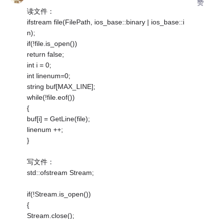
赞
读文件：
ifstream file(FilePath, ios_base::binary | ios_base::i
n);
if(!file.is_open())
return false;
int i = 0;
int linenum=0;
string buf[MAX_LINE];
while(!file.eof())
{
buf[i] = GetLine(file);
linenum ++;
}
写文件：
std::ofstream Stream;
if(!Stream.is_open())
{
Stream.close();