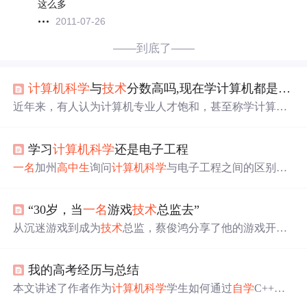
这么多
2011-07-26
——到底了——
计算机科学
与
技术
分数高吗,现在学计算机都是傻子？千万别学
近年来，有人认为计算机专业人才饱和，甚至称学计算机
是傻子。但事实并非如此。计算机行业存在结构性矛盾，
部分高校教学质量不高，加上部分学生盲目报考，导致就
学习
计算机科学
还是电子工程
业难题。实际上，
计算机科学
与
技术
专业收入高，工作环
境好。对编程感兴趣的考生，如果具备一定数学基础，可
一名
加州
高中生
询问
计算机科学
与电子工程之间的区别，
以选择该专业，通过努力学习能在毕业后找到好工作。
计
并获得来自MIT教授的专业建议。
算机科学
与
技术
专业仍然是高薪且有前景的选择。
“30岁，当
一名
游戏
技术
总监去”
从沉迷游戏到成为
技术
总监，蔡俊鸿分享了他的游戏开发
历程。他讲述了如何
自学
编程、开发游戏并最终实现职业
梦想。
我的高考经历与总结
本文讲述了作者作为
计算机科学
学生如何通过
自学
C++，
克服高考遗憾，选择专业并分享了编程语言学习建议。重