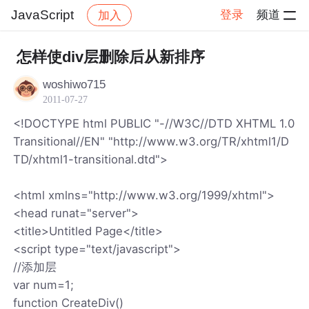
JavaScript
登录
频道
加入
帖子详情
社区
JavaScript
怎样使div层删除后从新排序
woshiwo715
2011-07-27
<!DOCTYPE html PUBLIC "-//W3C//DTD XHTML 1.0
Transitional//EN" "http://www.w3.org/TR/xhtml1/D
TD/xhtml1-transitional.dtd">
<html xmlns="http://www.w3.org/1999/xhtml">
<head runat="server">
<title>Untitled Page</title>
<script type="text/javascript">
//添加层
var num=1;
function CreateDiv()