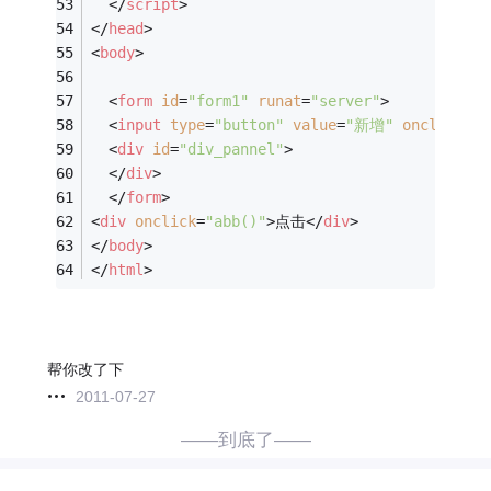
</
script
>
</
head
>
<
body
>
<
form
id
=
"form1"
runat
=
"server"
>
<
input
type
=
"button"
value
=
"新增"
onclick
=
"C
<
div
id
=
"div_pannel"
>
</
div
>
</
form
>
<
div
onclick
=
"abb()"
>
点击
</
div
>
</
body
>
</
html
>
帮你改了下
2011-07-27
——到底了——