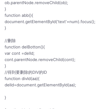
ob.parentNode.removeChild(ob);
}
function abb(){
document.getElementById('text'+num).focus();
}
//删除
function delBotton(){
var cont =delId;
cont.parentNode.removeChild(cont);
}
//得到要删除的DIV的ID
function divId(aa){
delId=document.getElementById(aa);
}