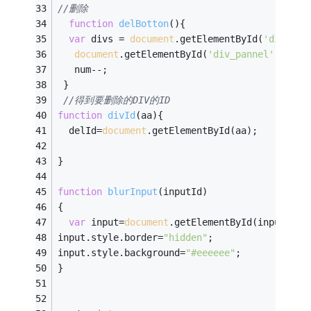
//删除
function
delBotton
(
)
{
var
 divs = 
document
.getElementById(
'div_pan
document
.getElementById(
'div_pannel'
).remo
   num--;
 }
//得到要删除的DIV的ID
function
divId
(
aa
)
{   
  delId=
document
.getElementById(aa);   
}
function
blurInput
(
inputId
)
{
var
 input=
document
.getElementById(inputId);
input.style.border=
"hidden"
;
input.style.background=
"#eeeeee"
;
}