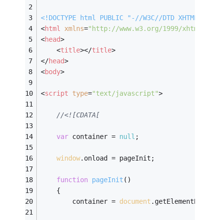
<!DOCTYPE 
html
PUBLIC
"-//W3C//DTD XHTML 1.0 
<
html
xmlns
=
"http://www.w3.org/1999/xhtml"
>
<
head
>
<
title
>
</
title
>
</
head
>
<
body
>
<
script
type
=
"text/javascript"
>
//<![CDATA[
var
 container = 
null
;
window
.onload = pageInit;
function
pageInit
(
)
{
        container = 
document
.getElementById(
"