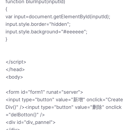
function blurInput(inputId)
{
var input=document.getElementById(inputId);
input.style.border="hidden";
input.style.background="#eeeeee";
}
</script>
</head>
<body>
<form id="form1" runat="server">
<input type="button" value="新增" onclick="Create
Div()" /><input type="button" value="删除" onclick
="delBotton()" />
<div id="div_pannel">
</div>