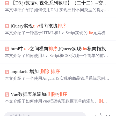
【D3.js数据可视化系列教程】（二十二）--交互图表之提示条
本文详细介绍了如何使用D3.js实现三种不同类型的提示
条：默认提示、SVG提示条和
div
提示
层
，同时展示了如何
通过点击事件对图表进行数据更
新
、
排序
和动态添加
删除
jQuery实现
div
横向拖拽
排序
条形图。
本文介绍了一种基于HTML和JavaScript实现的
div
元素横向
拖拽
排序
功能，通过鼠标操作实现元素的灵活
排序
。
html中
div
之间横向
排序
,jQuery实现
div
横向拖拽
排序
本文介绍了如何使用JavaScript和CSS实现一个简单的前端
d
iv
元素横向拖拽
排序
功能，通过鼠标交互调整
div
元素的位
置，适用于布局管理和动态网页设计。
angularJs 增加
删除
排序
本文介绍了一个使用AngularJS实现的商品管理系统示例。
该系统包括商品数据的展示、搜索、
排序
及
删除
等功能，
通过简单的前端界面实现了商品信息的有效管理。
Vue数据表单添加/
删除
/
排序
本文介绍了如何使用Vue框架实现数据表单的添加、
删除
、修改和
排序
功能，包括使用v-model双向绑定、Bootstrap
按钮样式以及自定义
删除
弹窗。
3