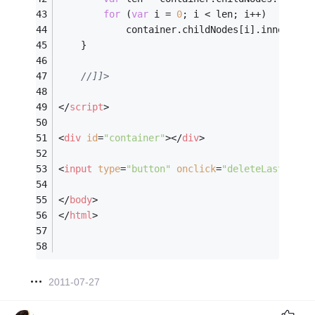
for
 (
var
 i = 
0
; i < len; i++)
            container.childNodes[i].innerHTML
    }
//]]>
</
script
>
<
div
id
=
"container"
>
</
div
>
<
input
type
=
"button"
onclick
=
"deleteLastDiv(2
</
body
>
</
html
>
2011-07-27