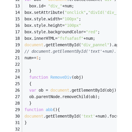
  box.id= 
"div_"
+num;   
box.setAttribute(
"onclick"
,
"divId('div_"
+num+
box.style.width=
"100px"
;
box.style.height=
"100px"
box.style.backgroundColor=
"red"
;
box.innerHTML=
"fsfsafasf"
+num;
document
.getElementById(
"div_pannel"
).appendC
// document.getElementById('text'+num).focus(
num+=
1
;
  }
function
RemoveDiv
(
obj
)
{
var
 ob = 
document
.getElementById(obj);   
  ob.parentNode.removeChild(ob);
  }
function
abb
(
)
{
document
.getElementById(
'text'
+num).focus();
}