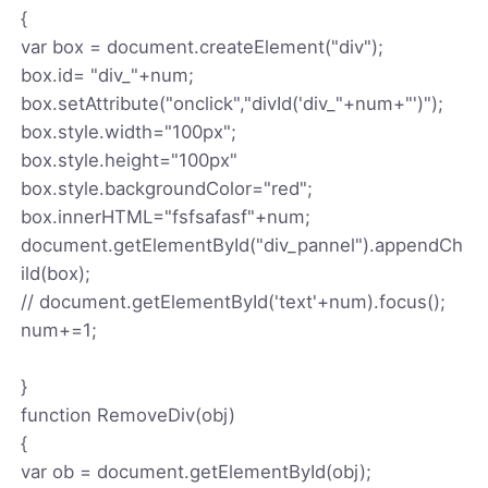
{
var box = document.createElement("div");
box.id= "div_"+num;
box.setAttribute("onclick","divId('div_"+num+"')");
box.style.width="100px";
box.style.height="100px"
box.style.backgroundColor="red";
box.innerHTML="fsfsafasf"+num;
document.getElementById("div_pannel").appendCh
ild(box);
// document.getElementById('text'+num).focus();
num+=1;
}
function RemoveDiv(obj)
{
var ob = document.getElementById(obj);