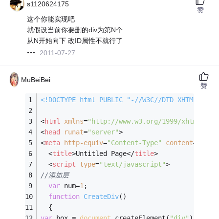
s1120624175
赞
这个你能实现吧
就假设当前你要删的div为第N个
从N开始向下 改ID属性不就行了
2011-07-27
MuBeiBei
赞
<!DOCTYPE 
html
PUBLIC
"-//W3C//DTD XHTML 1.0 
<
html
xmlns
=
"http://www.w3.org/1999/xhtml"
>
<
head
runat
=
"server"
>
<
meta
http-equiv
=
"Content-Type"
content
=
"text
<
title
>
Untitled Page
</
title
>
<
script
type
=
"text/javascript"
>
//添加层
var
 num=
1
;
function
CreateDiv
(
)
{   
var
 box = 
document
.createElement(
"div"
);