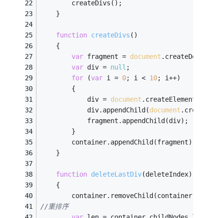
        createDivs();
    }
function
createDivs
(
)
{
var
 fragment = 
document
.createDocumen
var
 div = 
null
;
for
 (
var
 i = 
0
; i < 
10
; i++)
        {
            div = 
document
.createElement(
"div
            div.appendChild(
document
.createTe
            fragment.appendChild(div);
        }
        container.appendChild(fragment);
    }
function
deleteLastDiv
(
deleteIndex
)
{
        container.removeChild(container.child
//重排序
var
 len = container.childNodes.length