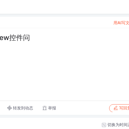
用AI写
view控件问
转发到动态
举报
写回
切换为时间