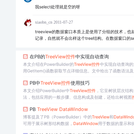
我select处理就是空的呀
xiaobn_cn
2011-07-27
treeview的数据窗口本质上是使用了分组的技术，也
记录，自然就不会出样这个tree结构。在数据窗口的se
在PB的
TreeView
控件
中实现自动查询
本文介绍在PowerBuilder的
TreeView
控件
中实现自动查询的
用GetItem()函数获取节点详细信息。文中给出了函数语
PB中
TreeView
控件
使用技巧
本文介绍PowerBuilder中
TreeView
控件
，它呈树状层次结构
法，包括应用的一般步骤、信息构成及创建，还给出树视图
PB
TreeView
Data
Window
博客提及了PB（PowerBuilder）中的
TreeView
和
Data
Wind
可用于展示树形结构数据，
Data
Window
用于数据的显示和