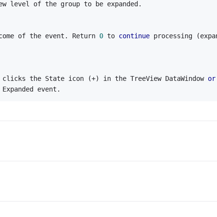
 TreeView level of the group to be expanded.
come of the event. Return 
0
 to 
continue
 processing (expa
 clicks the State icon (+) in the TreeView DataWindow 
or
 Expanded event.