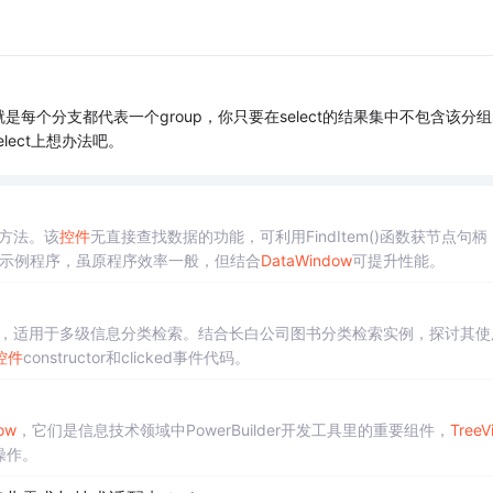
就是每个分支都代表一个group，你只要在select的结果集中不包含该分
lect上想办法吧。
方法。该
控件
无直接查找数据的功能，可利用FindItem()函数获节点句柄
法及示例程序，虽原程序效率一般，但结合
Data
Window
可提升性能。
，适用于多级信息分类检索。结合长白公司图书分类检索实例，探讨其使
控件
constructor和clicked事件代码。
ow
，它们是信息技术领域中PowerBuilder开发工具里的重要组件，
TreeV
操作。