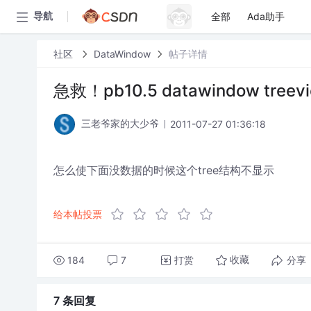
全部
Ada助手
导航
社区
DataWindow
帖子详情
急救！pb10.5 datawindow tree
2011-07-27 01:36:18
三老爷家的大少爷
怎么使下面没数据的时候这个tree结构不显示
给本帖投票
184
7
打赏
分享
收藏
7 条
回复