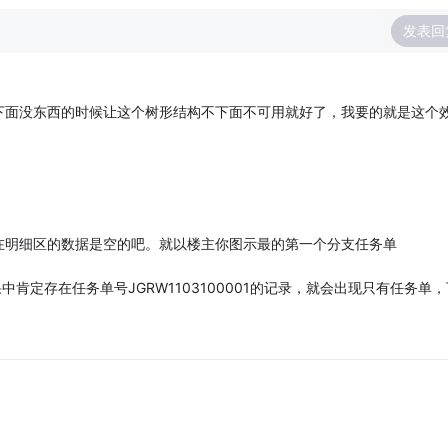
发表回
下面没东西的时候让这个树形结构不下面不可用就好了，我要的就是这个
在明细区的数据是空的吧。就以楼主你图示最的第一个分支任务单
中肯定存在任务单号JGRW1103100001的记录，就会出现只有任务单，