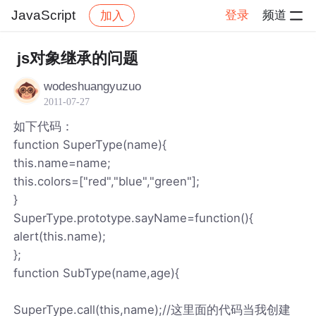
JavaScript
登录
频道
加入
帖子详情
社区
JavaScript
js对象继承的问题
wodeshuangyuzuo
2011-07-27
如下代码：
function SuperType(name){
this.name=name;
this.colors=["red","blue","green"];
}
SuperType.prototype.sayName=function(){
alert(this.name);
};
function SubType(name,age){
SuperType.call(this,name);//这里面的代码当我创建