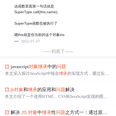
这函数里面第一句话就是
SuperType.call(this,name);
SuperType函数也被执行了
嗯this就是你当前的这个对象ins
2011-07-27
——到底了——
javascript
对象
继承
中的
问题
本文深入探讨JavaScript中组合
继承
的实现方式，通过实例
演示如何解决原型链
继承
带来的属性共享
问题
，确保每个
实例拥有独立的属性值，同时
继承
父类的方法。
js
对象
和
继承
的应用和
问题
解决
本文介绍了一个使用HTML、CSS和JavaScript实现的图片
放大展示案例。通过点击小图展示大图，并可关闭。此
外，还实现了关闭按钮的颜色变化效果。
解决
JS
对象
中
继承
性
问题
之方式一：通过原型链