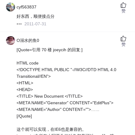
cyf563837
赞
好东西，顺便接点分
2011-07-31
O溺水的鱼0
赞
[Quote=引用 70 楼 joeycih 的回复:]
HTML code
<!DOCTYPE HTML PUBLIC "-//W3C//DTD HTML 4.0
Transitional//EN">
<HTML>
<HEAD>
<TITLE> New Document </TITLE>
<META NAME="Generator" CONTENT="EditPlus">
<META NAME="Author" CONTENT="">……
[/Quote]
这个就可以实现，在IE6也是兼容的。