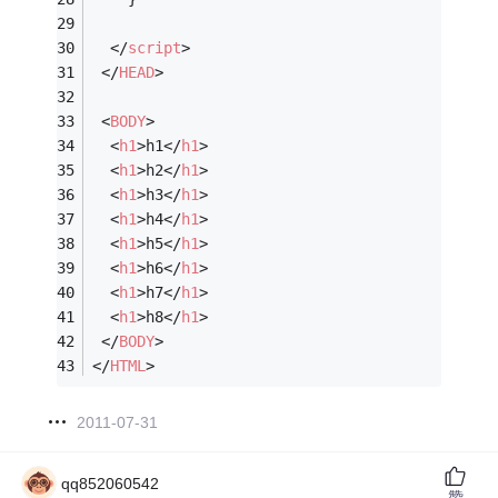
</
script
>
</
HEAD
>
<
BODY
>
<
h1
>
h1
</
h1
>
<
h1
>
h2
</
h1
>
<
h1
>
h3
</
h1
>
<
h1
>
h4
</
h1
>
<
h1
>
h5
</
h1
>
<
h1
>
h6
</
h1
>
<
h1
>
h7
</
h1
>
<
h1
>
h8
</
h1
>
</
BODY
>
</
HTML
>
2011-07-31
qq852060542
赞