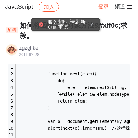
JavaScript
登录
频道
加入
帖子详情
社区
JavaScript
服务超时,请刷新
如何将函数写成对象方法&#xff0c;求
页面重试
加精
教。
zgzglike
2011-07-28
			function next(elem){
				do{
					elem = elem.nextSibling;
				}while( elem && elem.nodeType !=
				return elem;
			}
			var o = document.getElementsByTagNa
			alert(next(o).innerHTML)  //这样