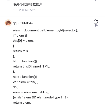
哦外孙发放哈数据库
2011-07-31
qq852060542
赞
elem = document.getElementById(selector);
if( elem ){
this[0] = elem;
}
return this
},
html : function(){
return this[0].innerHTML;
},
next : function(){
var elem = this[0];
do{
elem = elem.nextSibling;
}while( elem && elem.nodeType != 1)
return elem;