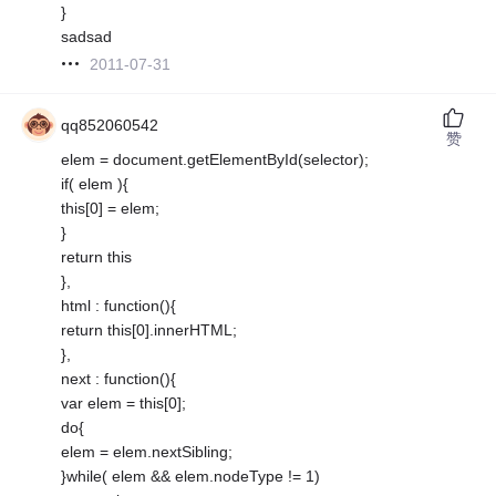
}
sadsad
2011-07-31
qq852060542
赞
elem = document.getElementById(selector);
if( elem ){
this[0] = elem;
}
return this
},
html : function(){
return this[0].innerHTML;
},
next : function(){
var elem = this[0];
do{
elem = elem.nextSibling;
}while( elem && elem.nodeType != 1)