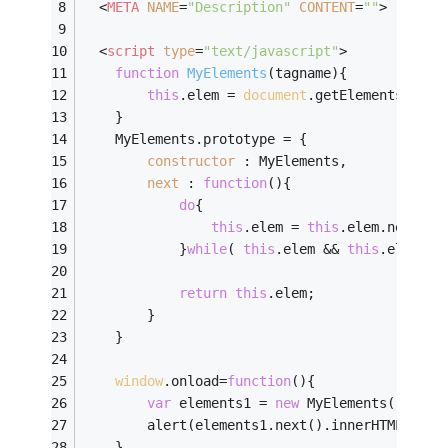
<
META
NAME
=
"Description"
CONTENT
=
""
>
<
script
type
=
"text/javascript"
>
function
MyElements
(
tagname
)
{
this
.elem = 
document
.getElementsByTag
	}
	MyElements.prototype = {
constructor
 : MyElements,
next
 : 
function
(
)
{		
do
{
this
.elem = 
this
.elem.nextSib
			}
while
( 
this
.elem && 
this
.elem.no
return
this
.elem;
		}
	}
window
.onload=
function
(
)
{
var
 elements1 = 
new
 MyElements(
"h1"
);
		alert(elements1.next().innerHTML );
	}