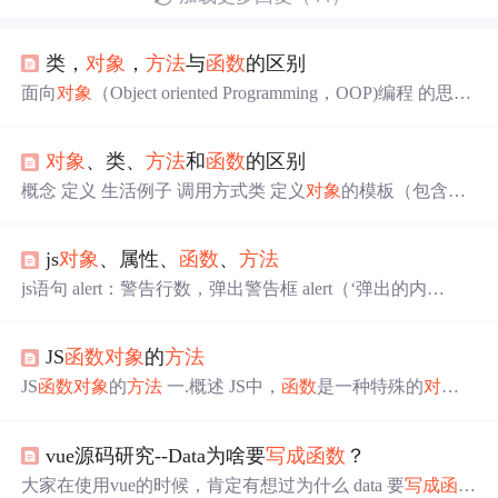
类，
对象
，
方法
与
函数
的区别
面向
对象
（Object oriented Programming，OOP)编程 的思想
主要是针对大型软件设计而来的。面向
对象
编程将数据和
操作数据相关的
方法
封装到
对象
中，组织代码和数据的方
对象
、类、
方法
和
函数
的区别
式更加接近人的思维，使程序的扩展性更强、可读性更
好，从而大大提高了编程的效率。 Python 完全采
概念 定义 生活例子 调用方式类 定义
对象
的模板（包含属
用了面向
对象
的思想，是真正面向
对象
的编程语言，完全
性和
方法
） 菜谱（Recipe） 通过实例化创建
对象
对象
类的
支持面向
对象
的基本功能，例如：继承、多态、封装等。
具体实例 一盘宫保鸡丁 直接使用
对象
调用
方法
方法
类中
...
js
对象
、属性、
函数
、
方法
定义的
函数
，需通过
对象
调用 菜谱中的步骤（如“炒鸡
肉”）
对象
.
方法
名()
函数
独立的代码块，不依赖类或
对象
js语句 alert：警告行数，弹出警告框 alert（‘弹出的内
通用工具（如刀）
函数
名()definitself.name = name # 属性：
容’）；：括号表示调用
函数
，引号是定义字符串类型，引
菜名#
方法
：烹饪步骤print(f"{self.name}：正在炒菜...")
号中的内容是给
函数
的参数 console.log:控制台输出 console.
JS
函数
对象
的
方法
log（‘输出的内容’）；：括号表示调用
函数
，引号是定义
字符串类型，引号中的内容是给
函数
的参数 ...
JS
函数
对象
的
方法
一.概述 JS中，
函数
是一种特殊的
对象
，既然是
对象
，那么，
函数
对象
也想其他
对象
一样，可以
有自己的
方法
，这里，主要介绍两个
方法
。call()
方法
和app
vue源码研究--Data为啥要
写成
函数
？
ly()
方法
二.call()
方法
function Student(name, age){ this.name =
name; this.age = age; } Student.prototype....
大家在使用vue的时候，肯定有想过为什么 data 要
写成
函数