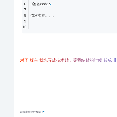
Q签名code:
依次类推。。。
对
了
版
主
我
先
弄
成
技
术
贴
，
等
我
结
贴
的
时
候
转
成
-----------------------------
新版老虎插件登场：