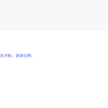
非
技
术
帖
。
谢
谢
拉
啊
。