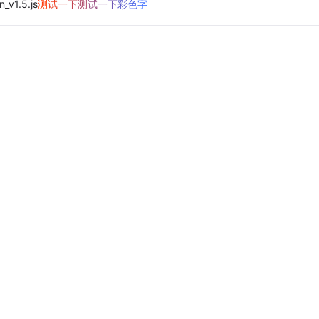
_v1.5.js
测
试
一
下
测
试
一
下
彩
色
字