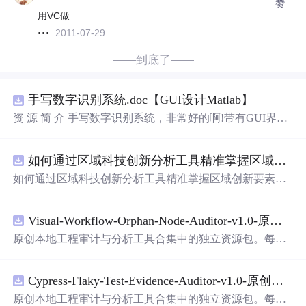
赞
用VC做
2011-07-29
——到底了——
手写数字识别系统.doc【GUI设计Matlab】
资 源 简 介 手写数字识别系统，非常好的啊!带有GUI界
面，使用方便! 详 情 说 明 用这个手写数字识别系统，你可
以轻松地识别手写数字。这个系统不仅功能强大，而且还
如何通过区域科技创新分析工具精准掌握区域创新要素分布与产业链融合现状？.docx
带有直观的图形用户界面（GUI），非常容易使用。你只
需要将手写数字输入系统，它将立即给出准确的识别结
如何通过区域科技创新分析工具精准掌握区域创新要素分
果。这个系统可以在各种场景中使用，无论是学校、工作
布与产业链融合现状？
还是日常生活，都能为你提供快速和准确的识别服务。它
是一个非常方便和实用的工具，你一定会喜欢它的！
Visual-Workflow-Orphan-Node-Auditor-v1.0-原创源码与文档.zip
原创本地工程审计与分析工具合集中的独立资源包。每个
ZIP包含完整源码、3项自动化测试、可复现合成示例、离
线HTML、JSON与SVG报告、1080×720真实运行效果图、
Cypress-Flaky-Test-Evidence-Auditor-v1.0-原创源码与文档.zip
README、运行说明、功能清单、MIT License及原创与授
权声明。解压后进入project目录，执行npm test验证算法，
原创本地工程审计与分析工具合集中的独立资源包。每个