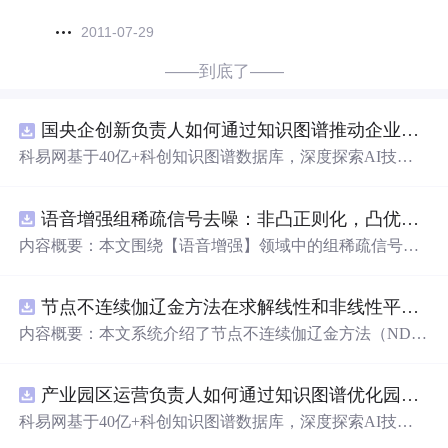
2011-07-29
——到底了——
国央企创新负责人如何通过知识图谱推动企业技术创新与外部资源高效对接？.docx
科易网基于40亿+科创知识图谱数据库，深度探索AI技术
在技术转移、成果转化、技术经纪、知识产权、产业创
新、科技招商等垂直领域的多样化应用场景，研究科技创
语音增强组稀疏信号去噪：非凸正则化，凸优化研究（Matlab代码实现）
新领域的AI+数智化解决方案，推动科技创新与产业创新
智能化发展。
内容概要：本文围绕【语音增强】领域中的组稀疏信号去
噪
问题
展开研究，提出了一种结合非凸正则化与凸优化理
论的去噪方法，旨在提升含噪语音信号的可懂度与质量。
节点不连续伽辽金方法在求解线性和非线性平流方程中的一维实现（Matlab代码实现）
文章系统阐述了组稀疏信号模型的构建机制，引入非凸正
则项以更精确地逼近理想稀疏性，克服传统凸正则化在稀
内容概要：本文系统介绍了节点不连续伽辽金方法（ND
疏表达上的局限性，并采用高效的凸优化算法保障模型求
G）在求解线性和非线性平流方程中的一维数值实现过
解的稳定性与收敛性。整个算法流程在Matlab平台上完整
程，并配套提供了完整的Matlab代码实现。该方法作为一
实现，涵盖语音信号预处理、稀疏系数求解、去噪重构等
产业园区运营负责人如何通过知识图谱优化园区企业与科研机构的协同创新机制？.docx
种高精度、高分辨率的数值离散化技术，特别适用于对流
关键环节，并配套提供可复现的代码资源，便于研究人员
主导的偏微分方程求解，在处理间断解和保持数值稳定性
科易网基于40亿+科创知识图谱数据库，深度探索AI技术
进一步验证与拓展。该方法在保留数学可处理性的同时显
方面具有突出优势。文章详细阐述了NDG方法的核心理论
在技术转移、成果转化、技术经纪、知识产权、产业创