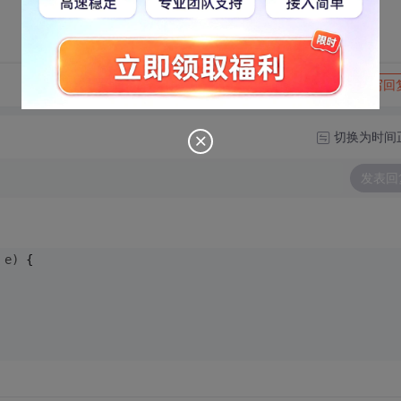
转发到动态
举报
写回
切换为时间
发表回
 e)
{