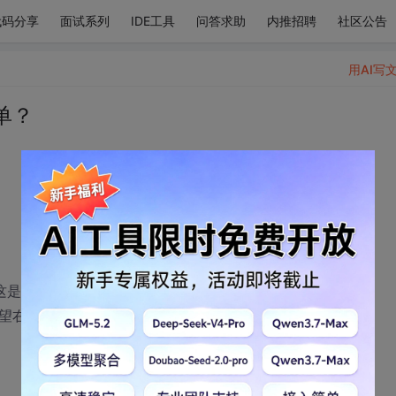
代码分享
面试系列
IDE工具
问答求助
内推招聘
社区公告
用AI写
单？
，这是作业要求）
希望右键点其中任何一个出现右键菜单提供下载功能