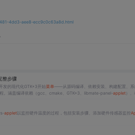
-d481-4dd3-aee8-ecc9c0c63a8d.html
。
的完整步骤
桌面开发的现代化GTK+3开始
菜单
——从源码编译、依赖安装、构建配置、系
译依赖（gcc、cmake、GTK+3、libmate-panel-
applet
）、
法，适用于Linux桌面环境定制与系统集成。
s-
applet
以监控硬件温度的过程，包括安装步骤、添加硬件传感器监控
Ap