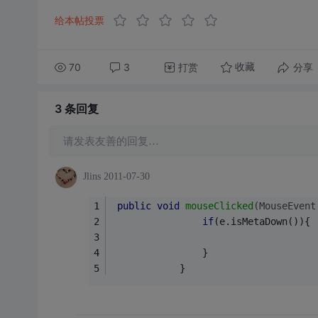
给本帖投票
70
3
打赏
分享
收藏
3 条
回复
请发表友善的回复…
Jlins
2011-07-30
public
void
mouseClicked
(MouseEvent
if
(e.isMetaDown()){
                }
            }