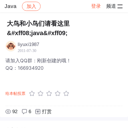
Java
登录
频道
加入
帖子详情
社区
Java
大鸟和小鸟们请看这里
&#xff08;java&#xff09;
liyuxi1987
2011-07-30
请加入QQ群：刚新创建的哦！
QQ：166934920
给本帖投票
92
6
打赏