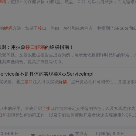
解耦
，使得不同存储设备（如U盘、硬盘、CD）可以无缝替换，而无需修
的
解耦
方法，如基于
接口
、路由、APT和依赖注入，并提到了ARouter和D
原则：用抽象
接口
解耦
的终极指南！
依赖问题。文章以数据报告生成器为例，展示无依赖倒转时代码的弊端，
述其降低耦合、提高扩展性等优点。
Service而不是具体的实现类XxxServiceImpl
实现类。通过
接口
注入可以实现
解耦
、提升灵活性和可测试性，并遵循依
Plus中的应用。首先介绍了
接口
作为方法定义规范的角色，以及实现类作为
口
和实现类如何协同工作，以及它们如何帮助开发者快速实现通用的CRU
要实现类，并且讨论了
接口
带来的
解耦
优势。最后，总结了
接口
和实现类在
要性。
400-660-
在线客
工作时间 8:30-
kefu@csdn.net