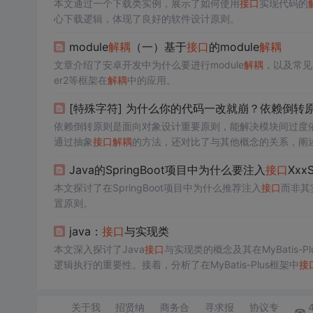
本文通过一个下载类实例，展示了如何使用
接口
实现代码的
心下载逻辑，体现了良好的软件设计原则。
module
解耦
（一）基于
接口
的module
解耦
文章介绍了安卓开发中为什么要进行module
解耦
，以及常见
er2等框架在
解耦
中的应用。
[特殊字符] 为什么你的代码一改就崩？依赖倒转
依赖倒转原则是面向对象设计重要原则，能解决模块间过度
通过抽象
接口
解耦
的方法，还对比了与其他概念的关系，阐
Java的SpringBoot项目中为什么要注入
接口
Xxx
本文探讨了在SpringBoot项目中为什么推荐注入
接口
而非其
置原则。
java：
接口
与实现类
本文深入探讨了Java
接口
与实现类的概念及其在MyBatis-
逻辑执行的重要性。接着，分析了在MyBatis-Plus框架中
接
作。文章还解释了为什么在开发中不直接使用
接口
，而是需
ing项目中的作用，强调了它们对于分层清晰和依赖
解耦
的重
关于我
招贤纳
商务合
寻求报
协议专