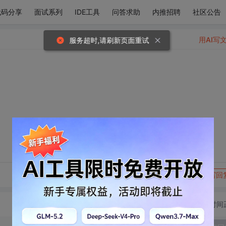
代码分享
面试系列
IDE工具
问答求助
内推招聘
社区公告
用AI写
服务超时,请刷新页面重试
转发到动态
举报
写回
切换为时间