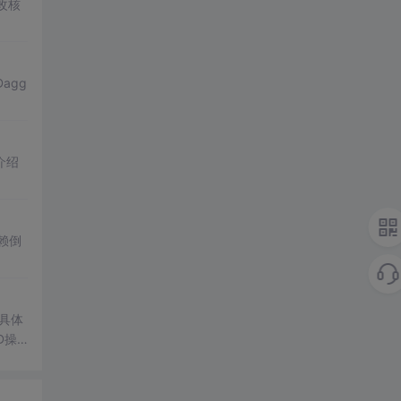
改核
agg
介绍
赖倒
具体
D操
Spr