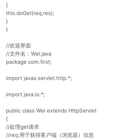
{
this.doGet(req,res);
}
}
//欢迎界面
//文件名：Wel.java
package com.first;
import javax.servlet.http.*;
import java.io.*;
public class Wel extends HttpServlet
{
//处理get请求
//req:用于获得客户端（浏览器）信息