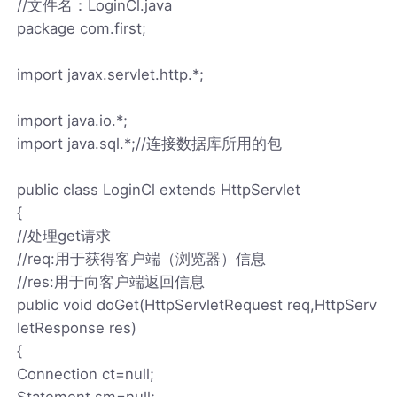
//文件名：LoginCl.java
package com.first;
import javax.servlet.http.*;
import java.io.*;
import java.sql.*;//连接数据库所用的包
public class LoginCl extends HttpServlet
{
//处理get请求
//req:用于获得客户端（浏览器）信息
//res:用于向客户端返回信息
public void doGet(HttpServletRequest req,HttpServ
letResponse res)
{
Connection ct=null;
Statement sm=null;