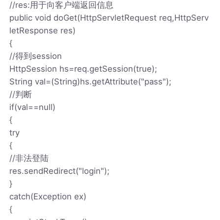
//res:用于向客户端返回信息
public void doGet(HttpServletRequest req,HttpServ
letResponse res)
{
//得到session
HttpSession hs=req.getSession(true);
String val=(String)hs.getAttribute("pass");
//判断
if(val==null)
{
try
{
//非法登陆
res.sendRedirect("login");
}
catch(Exception ex)
{