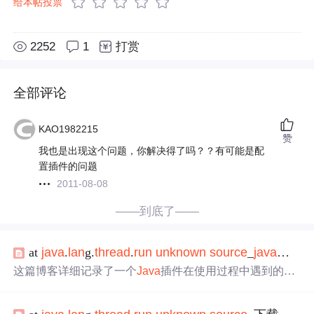
给本帖投票
2252
1
打赏
全部评论
KAO1982215
赞
我也是出现这个问题，你解决得了吗？？有可能是配
置插件的问题
2011-08-08
——到底了——
at
java
.
lan
g.
thread
.
run
unknown
source
_
java
运行
这篇博客详细记录了一个
Java
插件在使用过程中遇到的问
题，具体表现为由于使用的JRE版本（1.8.0_162-b12）不匹
配，引发了`ExceptionInInitializerError`。错误出现在尝试打