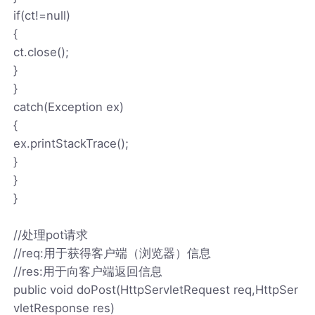
if(ct!=null)
{
ct.close();
}
}
catch(Exception ex)
{
ex.printStackTrace();
}
}
}
//处理pot请求
//req:用于获得客户端（浏览器）信息
//res:用于向客户端返回信息
public void doPost(HttpServletRequest req,HttpSer
vletResponse res)