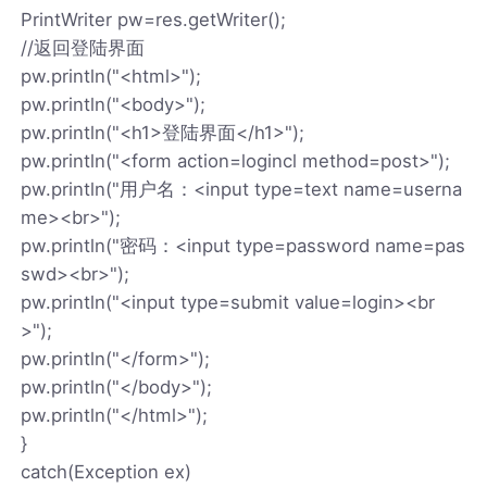
PrintWriter pw=res.getWriter();
//返回登陆界面
pw.println("<html>");
pw.println("<body>");
pw.println("<h1>登陆界面</h1>");
pw.println("<form action=logincl method=post>");
pw.println("用户名：<input type=text name=userna
me><br>");
pw.println("密码：<input type=password name=pas
swd><br>");
pw.println("<input type=submit value=login><br
>");
pw.println("</form>");
pw.println("</body>");
pw.println("</html>");
}
catch(Exception ex)