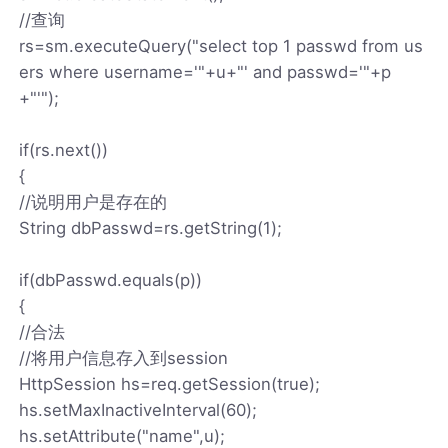
//查询
rs=sm.executeQuery("select top 1 passwd from us
ers where username='"+u+"' and passwd='"+p
+"'");
if(rs.next())
{
//说明用户是存在的
String dbPasswd=rs.getString(1);
if(dbPasswd.equals(p))
{
//合法
//将用户信息存入到session
HttpSession hs=req.getSession(true);
hs.setMaxInactiveInterval(60);
hs.setAttribute("name",u);