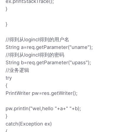
ex.printStackTrace();
}
}
//得到从logincl得到的用户名
String a=req.getParameter("uname");
//得到从logincl得到的密码
String b=req.getParameter("upass");
//业务逻辑
try
{
PrintWriter pw=res.getWriter();
pw.println("wel,hello "+a+" "+b);
}
catch(Exception ex)
{