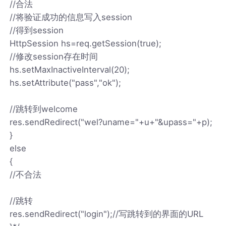
//合法
//将验证成功的信息写入session
//得到session
HttpSession hs=req.getSession(true);
//修改session存在时间
hs.setMaxInactiveInterval(20);
hs.setAttribute("pass","ok");
//跳转到welcome
res.sendRedirect("wel?uname="+u+"&upass="+p);
}
else
{
//不合法
//跳转
res.sendRedirect("login");//写跳转到的界面的URL