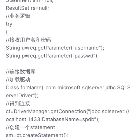
ResultSet rs=null;
//业务逻辑
try
{
//接收用户名和密码
String u=req.getParameter("username");
String p=req.getParameter("passwd");
//连接数据库
//加载驱动
Class.forName("com.microsoft.sqlserver.jdbc.SQLS
erverDriver");
//得到连接
ct=DriverManager.getConnection("jdbc:sqlserver://l
ocalhost:1433;DatabaseName=spdb");
//创建一个statement
sm=ct.createStatement();