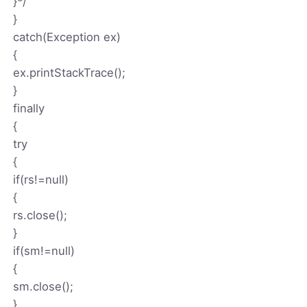
}*/
}
catch(Exception ex)
{
ex.printStackTrace();
}
finally
{
try
{
if(rs!=null)
{
rs.close();
}
if(sm!=null)
{
sm.close();
}