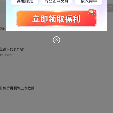
发表回
据提示找到字表和外键？
主键 R代表外键
aint_name
据 然后再删除主表数据