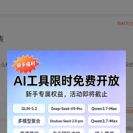
用AI写
表
么根据提示找到该外键对应的字表，我想先删除该行数据对应
转发到动态
举报
写回
切换为时间