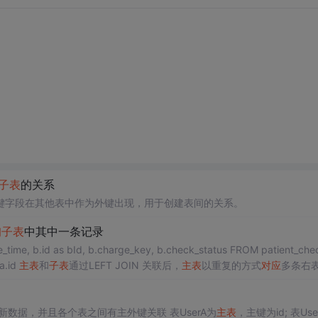
子表
的关系
键字段在其他表中作为外键出现，用于创建表间的关系。
询
子表
中其中一条记录
a.id
主表
和
子表
通过LEFT JOIN 关联后，
主表
以重复的方式
对应
多条右
数据，并且各个表之间有主外键关联 表UserA为
主表
，主键为id; 表Use