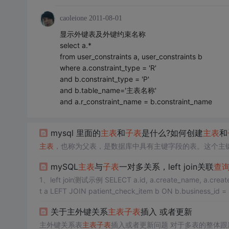
caoleione
2011-08-01
显示外键表及外键约束名称
select a.*
from user_constraints a, user_constraints b
where a.constraint_type = 'R'
and b.constraint_type = 'P'
and b.table_name='主表名称'
and a.r_constraint_name = b.constraint_name
mysql 里面的
主表
和
子表
是什么?如何创建
主表
和
主表
，也称为父表，是数据库中具有主键字段的表。这个主
mySQL
主表
与
子表
一对多关系，left join关联
查
1、left join测试示例 SELECT a.id, a.create_name, a.create_time, b.id as bId, b.charge_key, b.check_status FROM patient_check_lis
t a LEFT JOIN patient_check_item b ON b.business_id = 
录。 2、实现
主表
与
子表
一对一
对应
。 2.1使用group..
关于主外键关系
主表
子表
插入 或者更新
主外键关系表
主表
子表
插入或者更新问题 对于多表的整体跟新