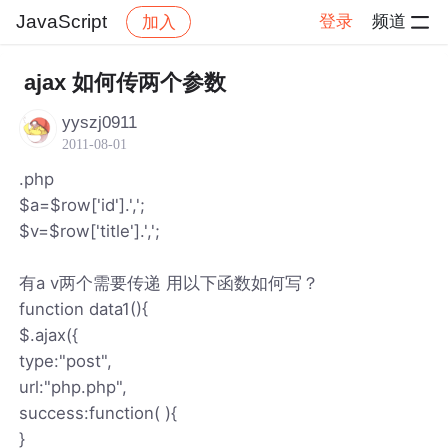
JavaScript
登录
频道
加入
帖子详情
社区
JavaScript
ajax 如何传两个参数
yyszj0911
2011-08-01
.php
$a=$row['id'].',';
$v=$row['title'].',';
有a v两个需要传递 用以下函数如何写？
function data1(){
$.ajax({
type:"post",
url:"php.php",
success:function( ){
}