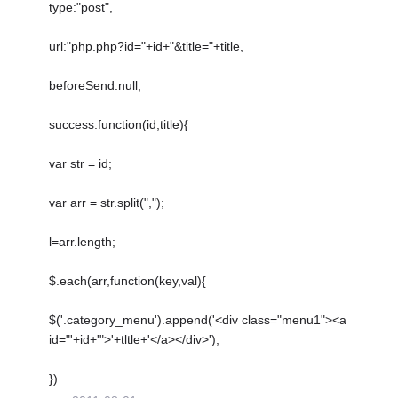
type:"post",
url:"php.php?id="+id+"&title="+title,
beforeSend:null,
success:function(id,title){
var str = id;
var arr = str.split(",");
l=arr.length;
$.each(arr,function(key,val){
$('.category_menu').append('<div class="menu1"><a
id="'+id+'">'+tltle+'</a></div>');
})