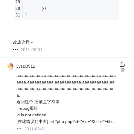
	   })
}
改成这样~·
2011-08-01
yyszj0911
赞
aaaaaaaaaaa,aaaaaaaaaaa,aaaaaaaaaaa,aaaaaaa
aaaa,aaaaaaaaaaa,aaaaaaaaaaa,aaaaaaaaaaa,aa
aaaaaaaaa,aaaaaaaaaaa,aaaaaaaaaa,aaaaaaaaa
a,
返回这个 应该是字符串
firebug报错
id is not defined
[在此错误处中断] url:"php.php?id="+id+"&title="+title,
2011-08-01