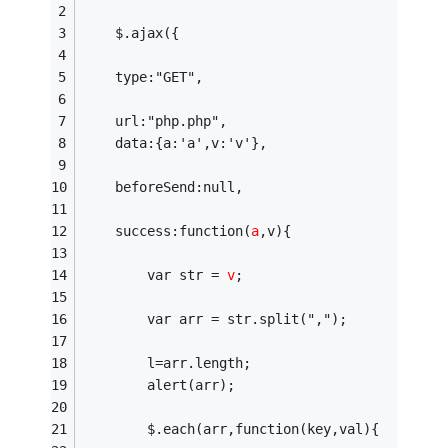
	$.ajax({
	type:"GET",
	url:"php.php",
	data:{a:'a',v:'v'},
	beforeSend:null,
	success:function(
a
,v){
		var str = 
v
;
		var arr = str.split(",");
		l=arr.length;
		alert(arr);
		$.each(arr,function(key,val){