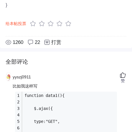
}
给本帖投票
1260
22
打赏
全部评论
yyszj0911
赞
比如我这样写
function data1(){
	$.ajax({
	type:"GET",