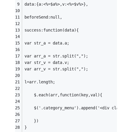
data:{a:<%=$a%>,v:<%=$v%>},
beforeSend:null,
success:function(data){
var str_a = data.a;
var arr_a = str.split(",");
var str_v = data.v;
var arr_v = str.split(",");
l=arr.length;
	$.each(arr,function(key,val){
	$('.category_menu').append('<div class="m
	})
}