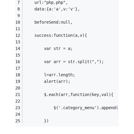
	url:"php.php",
	data:{a:'a',v:'v'},
	beforeSend:null,
	success:function(a,v){
		var str = a;
		var arr = str.split(",");
		l=arr.length;
		alert(arr);
		$.each(arr,function(key,val){
			$('.category_menu').append('<div
		})