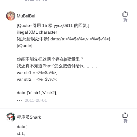
MuBeiBei
赞
[Quote=引用 15 楼 yyszj0911 的回复:]
illegal XML character
[在此错误处中断] data:{a:<%=$a%>,v:<%=$v%>},
[/Quote]
你能不能先把这两个存在js变量里？
我还真不知道Php~`怎么把值付给js。。。。
var str1 = <%=$a%>;
var str2 = <%=$v%>;
data:{'a':str1,'v':str2},
2011-08-01
程序员Shark
赞
data{
id:1,