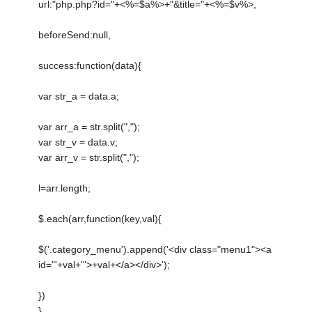
url:"php.php?id="+<%=$a%>+"&title="+<%=$v%>,
beforeSend:null,
success:function(data){
var str_a = data.a;
var arr_a = str.split(",");
var str_v = data.v;
var arr_v = str.split(",");
l=arr.length;
$.each(arr,function(key,val){
$('.category_menu').append('<div class="menu1"><a
id="'+val+'">+val+</a></div>');
})
}