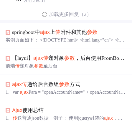
2011-08-01
加载更多回复（2）
springboot中
ajax
上
传
附件和其他
参数
实例页面如下： <!DOCTYPE html> <html lang="en"> <head
> <meta charset="UTF-8"> <title>Title</title> <script src="htt
p://libs.baidu.com/jquery/1.9.0/jquery....
【layui】
ajax
传
递对象
参数
，后台使用FromBody接收对象
前端
传
递对象
参数
至后台
ajax
传
递给后台数组
参数
方式
1、var
ajax
Para = "openAccountName=" + openAccountName
+ "&bankId=" + bankId + "&provinceId==" + provinceId + "&
cityId=" + cityId + "&openAccountBank==" + openAccountBa
Ajax
使用总结
nk + "&bankNumber=" + bankNumbe
1、
传
送普通json数据，例子： 使用jquery封装的
ajax
，将
数据进行封装成json字符串，使用JSON.stringify() 方法用于
将 JavaScript 值转换为 JSON 字符串： var student = { "stuI