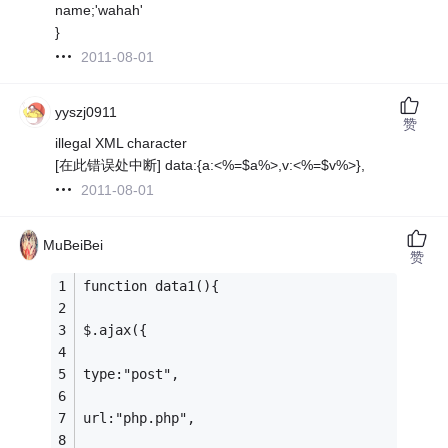
name;'wahah'
}
2011-08-01
yyszj0911
赞
illegal XML character
[在此错误处中断] data:{a:<%=$a%>,v:<%=$v%>},
2011-08-01
MuBeiBei
赞
function data1(){
$.ajax({
type:"post",
url:"php.php",