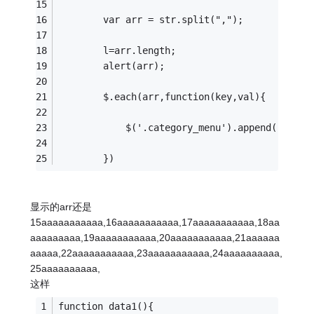
		var arr = str.split(",");
		l=arr.length;
		alert(arr);
		$.each(arr,function(key,val){
			$('.category_menu').append('<div
		})
显示的arr还是
15aaaaaaaaaaa,16aaaaaaaaaaa,17aaaaaaaaaaa,18aa
aaaaaaaaa,19aaaaaaaaaaa,20aaaaaaaaaaa,21aaaaaa
aaaaa,22aaaaaaaaaaa,23aaaaaaaaaaa,24aaaaaaaaaa,
25aaaaaaaaaa,
这样
function data1(){