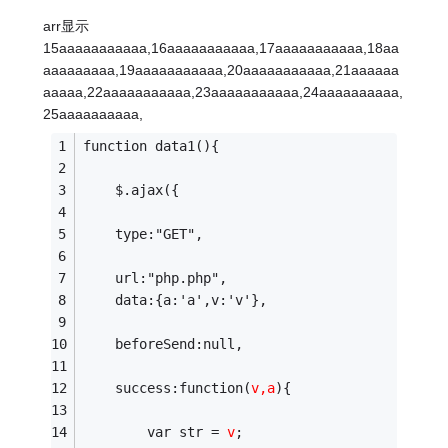
arr显示
15aaaaaaaaaaa,16aaaaaaaaaaa,17aaaaaaaaaaa,18aa
aaaaaaaaa,19aaaaaaaaaaa,20aaaaaaaaaaa,21aaaaaa
aaaaa,22aaaaaaaaaaa,23aaaaaaaaaaa,24aaaaaaaaaa,
25aaaaaaaaaa,
function data1(){
	$.ajax({
	type:"GET",
	url:"php.php",
	data:{a:'a',v:'v'},
	beforeSend:null,
	success:function(
v,a
){
		var str = 
v
;