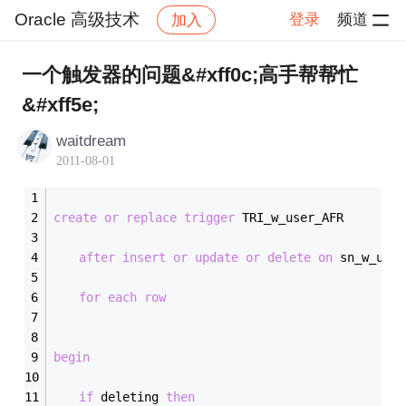
Oracle 高级技术
登录
频道
加入
帖子详情
社区
Oracle 高级技术
一个触发器的问题&#xff0c;高手帮帮忙
&#xff5e;
waitdream
2011-08-01
create
or
replace
trigger
 TRI_w_user_AFR
after
insert
or
update
or
delete
on
 sn_w_user
for
each
row
begin
if
 deleting 
then