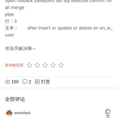
open rollback savepoint set sql execute commit for
all merge
pipe
行：3
文本： after insert or update or delete on sn_w_
user
求高手解决啊～
给本帖投票
150
2
打赏
全部评论
escmfack
赞