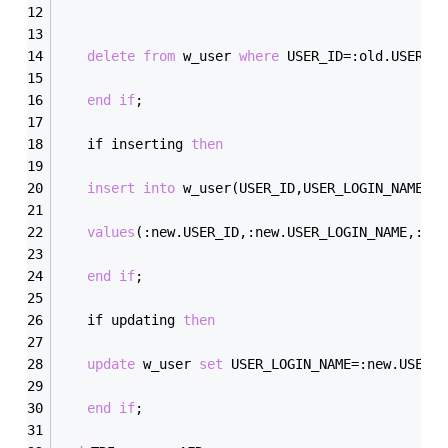
delete
from
 w_user 
where
 USER_ID
=
:old.USER_ID
end
if
;
　　if inserting 
then
insert
into
 w_user(USER_ID,USER_LOGIN_NAME,US
values
(:new.USER_ID,:new.USER_LOGIN_NAME,:new
end
if
;
　　if updating 
then
update
 w_user 
set
 USER_LOGIN_NAME
=
:new.USER_L
end
if
;