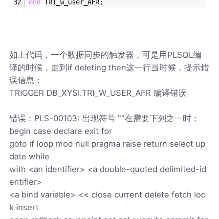
end
 TRI_w_user_AFR;
如上代码，一个数据同步的触发器，可是用PLSQL编
译的时候，走到if deleting then这一行当时候，提示错
误信息：
TRIGGER DB_XYSI.TRI_W_USER_AFR 编译错误
错误：PLS-00103: 出现符号 ""在需要下列之一时：
begin case declare exit for
goto if loop mod null pragma raise return select up
date while
with <an identifier> <a double-quoted delimited-id
entifier>
<a bind variable> << close current delete fetch loc
k insert